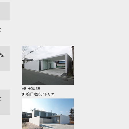
て
他
AB-HOUSE
(C)窪田建築アトリエ
に