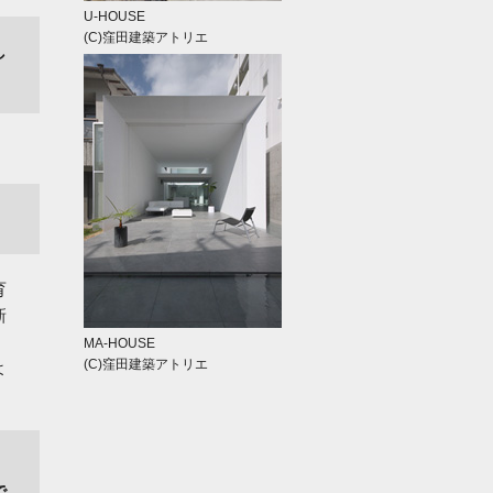
U-HOUSE
(C)窪田建築アトリエ
し
育
新
MA-HOUSE
(C)窪田建築アトリエ
よ
、
で