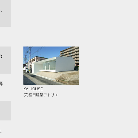
は、
の
暮
KA-HOUSE
(C)窪田建築アトリエ
た