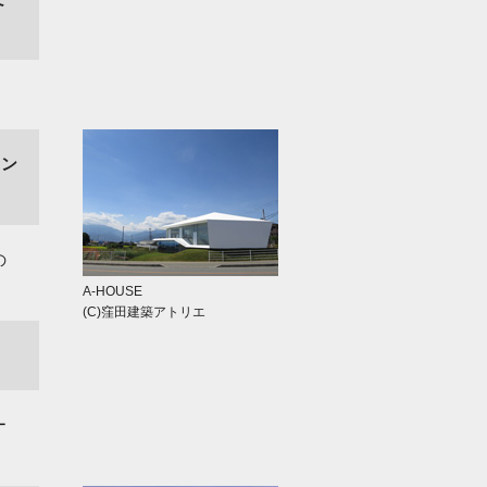
ョン
の
A-HOUSE
(C)窪田建築アトリエ
ー