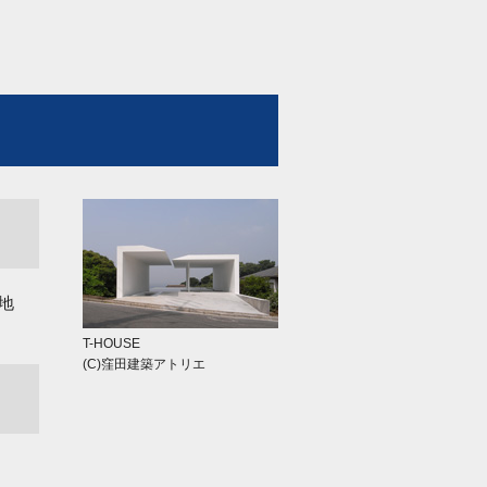
地
T-HOUSE
(C)窪田建築アトリエ