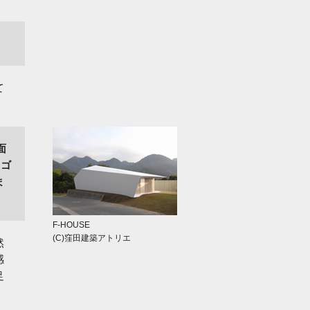
て
面
スゴ
ま
F-HOUSE
(C)窪田建築アトリエ
然
感
足