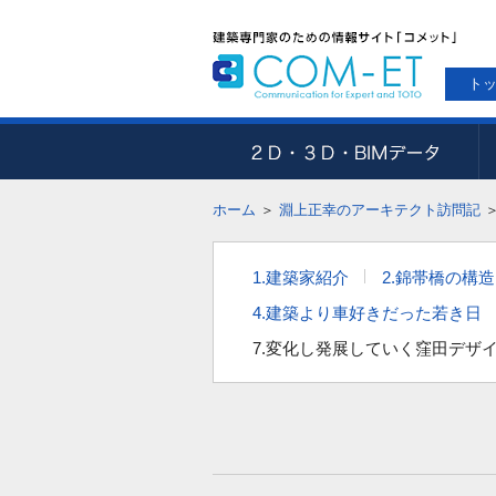
ト
ホーム
＞
淵上正幸のアーキテクト訪問記
1.建築家紹介
2.錦帯橋の構
4.建築より車好きだった若き日
7.変化し発展していく窪田デザ