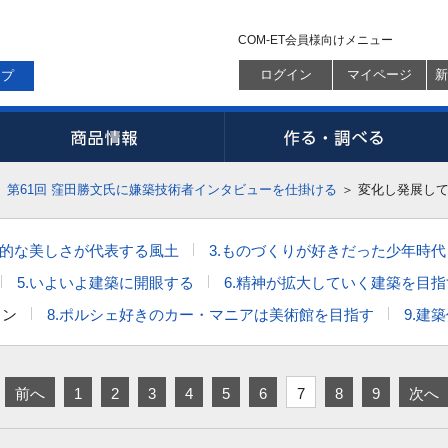
COM-ET会員様向けメニュー
ログイン
マイページ
新
ップ
＞
第61回 窪田勝文氏に嫌築技術者インタビューを仕掛ける
＞
変化し発展し
造的な美しさが代表する風土
3.ものづくりが好きだった少年時代
5.いよいよ建築に開眼する
6.精神が拡大していく建築を目指
イン
8.ポルシェ好きのカー・マニアは美術館を目指す
9.建
前へ
1
2
3
4
5
6
7
8
9
次へ