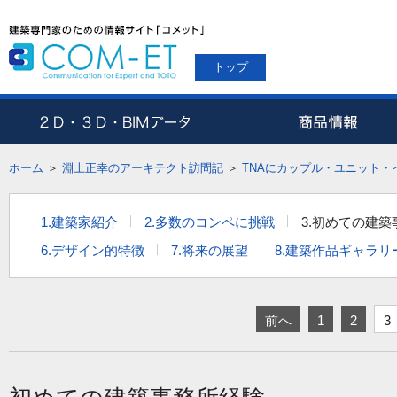
トップ
ホーム
＞
淵上正幸のアーキテクト訪問記
＞
TNAにカップル・ユニット・
1.建築家紹介
2.多数のコンペに挑戦
3.初めての建
6.デザイン的特徴
7.将来の展望
8.建築作品ギャラリ
前へ
1
2
3