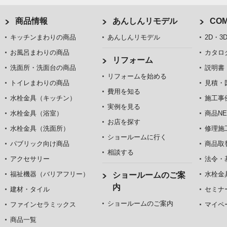
商品情報
あんしんリモデル
COM
キッチンまわりの商品
あんしんリモデル
2D・3
お風呂まわりの商品
カタロ
リフォーム
洗面所・洗面台の商品
説明書
リフォームを始める
トイレまわりの商品
見積・
費用を知る
水栓金具（キッチン）
施工事
実例を見る
水栓金具（浴室）
商品NE
お店を探す
水栓金具（洗面所）
修理施
ショールームに行く
パブリック向け商品
商品取
相談する
アクセサリー
法令・
福祉機器（バリアフリー）
水栓金
ショールームのご案
内
建材・タイル
セミナ
ショールームのご案内
ファインセラミックス
マイペ
商品一覧