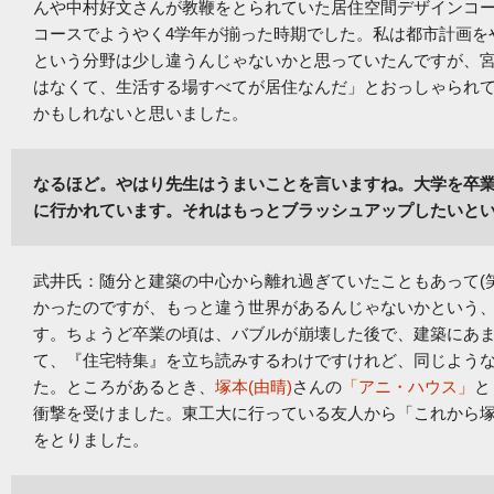
んや中村好文さんが教鞭をとられていた居住空間デザインコー
コースでようやく4学年が揃った時期でした。私は都市計画を
という分野は少し違うんじゃないかと思っていたんですが、
はなくて、生活する場すべてが居住なんだ」とおっしゃられ
かもしれないと思いました。
なるほど。やはり先生はうまいことを言いますね。大学を卒
に行かれています。それはもっとブラッシュアップしたいと
武井氏：随分と建築の中心から離れ過ぎていたこともあって(
かったのですが、もっと違う世界があるんじゃないかという
す。ちょうど卒業の頃は、バブルが崩壊した後で、建築にあ
て、『住宅特集』を立ち読みするわけですけれど、同じよう
た。ところがあるとき、
塚本(由晴)
さんの
「アニ・ハウス」
と
衝撃を受けました。東工大に行っている友人から「これから
をとりました。