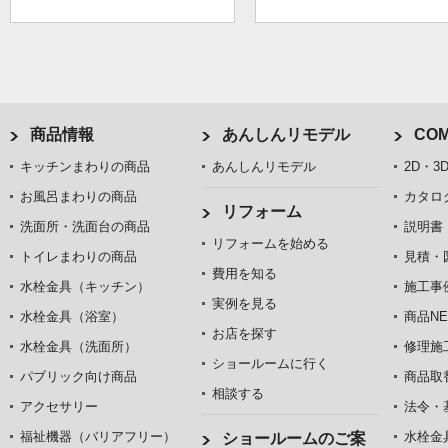
商品情報
あんしんリモデル
COM
キッチンまわりの商品
あんしんリモデル
2D・3
お風呂まわりの商品
カタロ
リフォーム
洗面所・洗面台の商品
説明書
リフォームを始める
トイレまわりの商品
見積・
費用を知る
水栓金具（キッチン）
施工事
実例を見る
水栓金具（浴室）
商品NE
お店を探す
水栓金具（洗面所）
修理施
ショールームに行く
パブリック向け商品
商品取
相談する
アクセサリー
法令・
福祉機器（バリアフリー）
水栓金
ショールームのご案