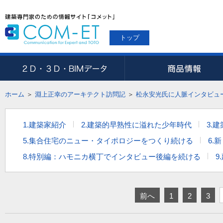
トップ
ホーム
＞
淵上正幸のアーキテクト訪問記
＞
松永安光氏に人脈インタビュ
1.建築家紹介
2.建築的早熟性に溢れた少年時代
3.
5.集合住宅のニュー・タイポロジーをつくり続ける
6.
8.特別編：ハモニカ横丁でインタビュー後編を続ける
9
前へ
1
2
3