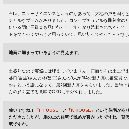
当時、ニューサイエンスというのがあって、大地の声を聞く
チャルなブームがありました。コンセプチュアルな彫刻家の
にいる間に展覧会も見に行って、すっかり洗脳されちゃって
トをつくってやろうと思っていて、思い切ってやったんです(笑
地面に埋まっているように見えます。
土盛りなので実際には埋まっていません。正面からは土に埋
谷口(吉生)さんと林(昌二)さんの3人がJIAの新人賞の審査
か」という話になって、第2回新人賞をもらいました。当時は
んの顔を立てる意味でGSDに半分寄付しました。
偉いですね！
「F HOUSE」
と
「K HOUSE」
という住宅があり
ただきましたが、崖の上の住宅で眺めが良かったですね。贅沢な
宅ですか。