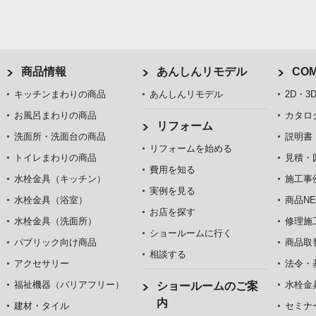
商品情報
あんしんリモデル
COM
キッチンまわりの商品
あんしんリモデル
2D・3
お風呂まわりの商品
カタロ
リフォーム
洗面所・洗面台の商品
説明書
リフォームを始める
トイレまわりの商品
見積・
費用を知る
水栓金具（キッチン）
施工事
実例を見る
水栓金具（浴室）
商品NE
お店を探す
水栓金具（洗面所）
修理施
ショールームに行く
パブリック向け商品
商品取
相談する
アクセサリー
法令・
福祉機器（バリアフリー）
水栓金
ショールームのご案
内
建材・タイル
セミナ