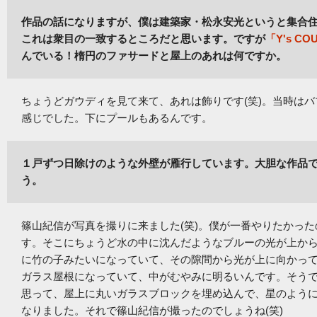
作品の話になりますが、僕は建築家・松永安光というと集合
これは衆目の一致するところだと思います。ですが
「Y's CO
んでいる！楕円のファサードと屋上のあれは何ですか。
ちょうどガウディを見て来て、あれは飾りです(笑)。当時は
感じでした。下にプールもあるんです。
１戸ずつ日除けのような外壁が雁行しています。大胆な作品
う。
篠山紀信が写真を撮りに来ました(笑)。僕が一番やりたかっ
す。そこにちょうど水の中に沈んだようなブルーの光が上か
に竹の子みたいになっていて、その隙間から光が上に向かっ
ガラス屋根になっていて、中がむやみに明るいんです。そう
思って、屋上に丸いガラスブロックを埋め込んで、星のよう
なりました。それで篠山紀信が撮ったのでしょうね(笑)