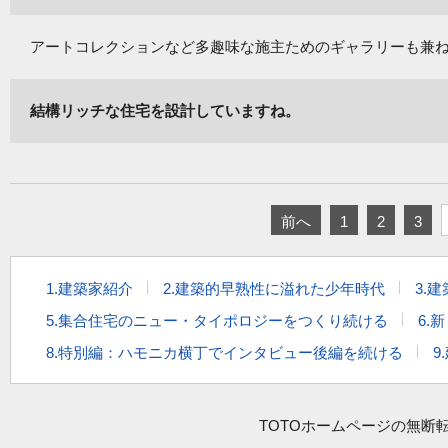
アートコレクションなど多趣味な施主ためのギャラリーも兼
結構リッチな住宅を設計していますね。
前へ
1
2
3
1.建築家紹介
2.建築的早熟性に溢れた少年時代
3.
5.集合住宅のニュー・タイポロジーをつくり続ける
6.
8.特別編：ハモニカ横丁でインタビュー後編を続ける
9
TOTOホームページの無断