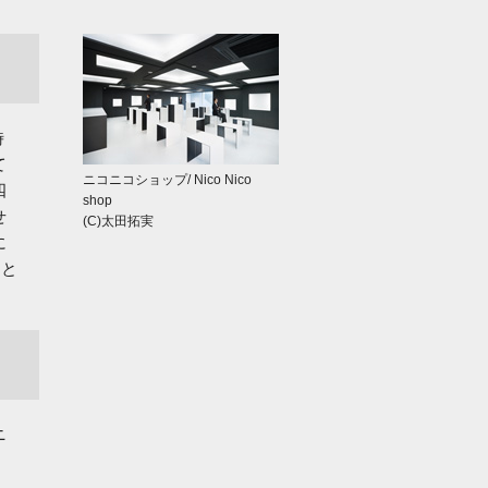
時
て
ニコニコショップ/ Nico Nico
四
shop
せ
(C)太田拓実
に
こと
ニ