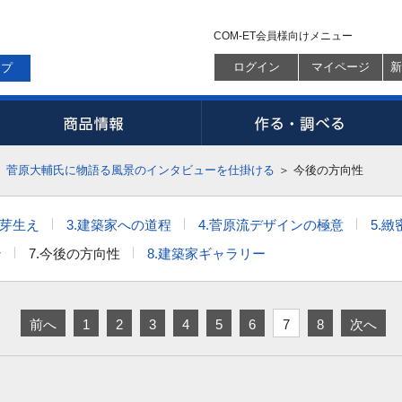
COM-ET会員様向けメニュー
ログイン
マイページ
新
ップ
＞
菅原大輔氏に物語る風景のインタビューを仕掛ける
＞
今後の方向性
の芽生え
3.建築家への道程
4.菅原流デザインの極意
5.
ン
7.今後の方向性
8.建築家ギャラリー
前へ
1
2
3
4
5
6
7
8
次へ