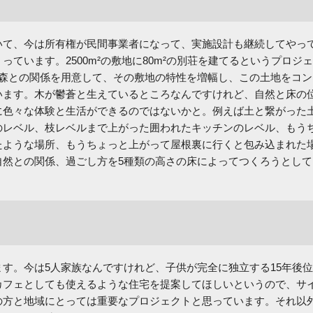
いて、今は所有権が民間事業者になって、実施設計も継続してやっ
っています。2500m²の敷地に80m²の別荘を建てるというプロジ
な森との関係を用意して、その敷地の特性を増幅し、この土地をコン
います。木が鬱蒼と生えているところなんですけれど、自然と床の
に色々な体験と生活ができるのではないかと。例えば土と繋がった
のレベル、枝レベルまで上がった囲われたキッチンのレベル、もう
たような場所、もうちょっと上がって屋根裏に行くと包み込まれた
自然との関係、過ごし方を5種類の高さの床によってつくろうとして
す。今は5人家族なんですけれど、子供が完全に独立する15年後
カフェとしても使えるような住宅を提案してほしいというので、サ
の方と地域にとっては重要なプロジェクトと思っています。それ以