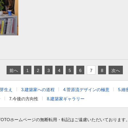
前へ
1
2
3
4
5
6
7
8
次へ
の芽生え
3.建築家への道程
4.菅原流デザインの極意
5.
ン
7.今後の方向性
8.建築家ギャラリー
TOTOホームページの無断転用・転記はご遠慮いただいております