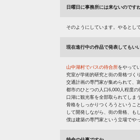
日曜日に事務所には来ないのです
そのようにしています。やるとし
現在進行中の作品で発表してもい
山中湖村でバスの待合所
をやって
究室が学術的研究と街の骨格づく
交通計画の専門家が集められて、
都市のひとつの人口6,000人程
口湖に観光客を全部取られてしま
骨格をしっかりつくろうというこ
して開発しながら、街の骨格、も
僕は建築の専門家という立場でや
特命の仕事ですか。