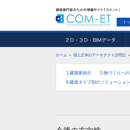
ト
ホーム
＞
淵上正幸のアーキテクト訪問記
1.建築家紹介
2.物づくりへ
6.建築タイプ別のソリューショ