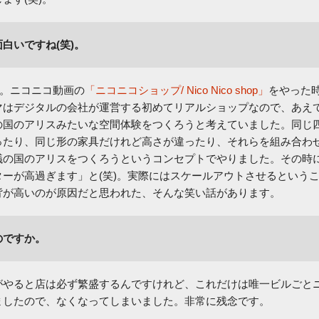
白いですね(笑)。
)。ニコニコ動画の
「ニコニコショップ/ Nico Nico shop」
をやった
マはデジタルの会社が運営する初めてリアルショップなので、あえ
の国のアリスみたいな空間体験をつくろうと考えていました。同じ
ったり、同じ形の家具だけれど高さが違ったり、それらを組み合わ
議の国のアリスをつくろうというコンセプトでやりました。その時
ーが高過ぎます」と(笑)。実際にはスケールアウトさせるという
背が高いのが原因だと思われた、そんな笑い話があります。
のですか。
がやると店は必ず繁盛するんですけれど、これだけは唯一ビルごと
ましたので、なくなってしまいました。非常に残念です。