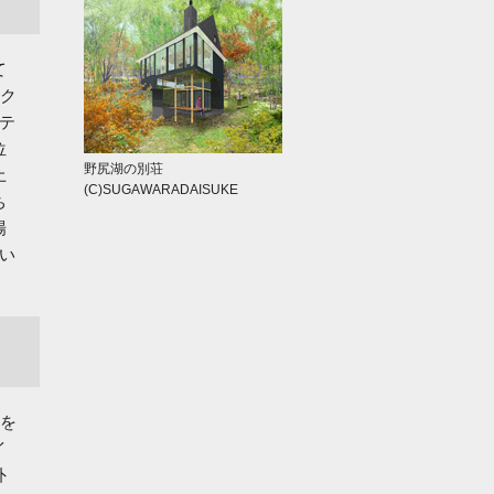
て
ェク
テ
位
野尻湖の別荘
土
(C)SUGAWARADAISUKE
ち
場
い
位を
イ
外