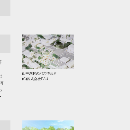
研
、
山中湖村のバス待合所
能
(C)株式会社EAU
河
の
と
、