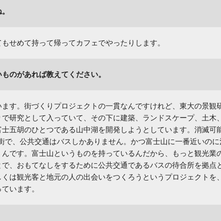
ね。
てもせめて持って帰ってカフェでやったりします。
いものがあれば教えてください。
います。街づくりプロジェクトの一貫なんですけれど、東大の景観
りで研究として入っていて、その下に建築、ランドスケープ、土木
富士五胡のひとつである山中湖を開発しようとしています。消滅可
度の街で、公共交通はバスしかありません。かつ富士山に一番近いのに
うんです。富士山というものを持っているんだから、もっと観光業
とで、おもてなしをするために公共交通であるバスの待合所を拠点
しくは観光客と地元の人の出会いをつくろうというプロジェクトを
っています。