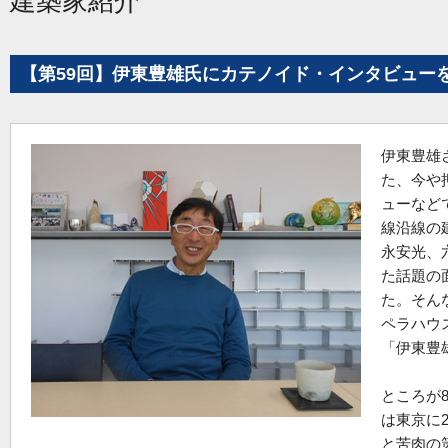
建築家紹介
【第59回】伊東豊雄氏にカテノイド・インタビュー
伊東豊雄
た、今や
ューなど
線沿線の
永安光、
た話題の
た。そん
ペラハウ
「伊東豊
ところが
は東京に
と苦肉の