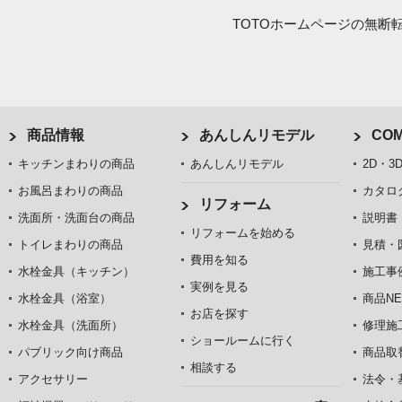
TOTOホームページの無断
商品情報
あんしんリモデル
COM
キッチンまわりの商品
あんしんリモデル
2D・3
お風呂まわりの商品
カタロ
リフォーム
洗面所・洗面台の商品
説明書
リフォームを始める
トイレまわりの商品
見積・
費用を知る
水栓金具（キッチン）
施工事
実例を見る
水栓金具（浴室）
商品NE
お店を探す
水栓金具（洗面所）
修理施
ショールームに行く
パブリック向け商品
商品取
相談する
アクセサリー
法令・