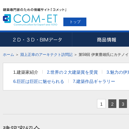
トップ
ホーム
＞
淵上正幸のアーキテクト訪問記
＞
第59回 伊東豊雄氏にカテノ
1.建築家紹介
2.世界の２大建築賞を受賞
3.魅力の
6.巨匠は巨匠に魅せられる
7.建築作品ギャラリー
1
2
3