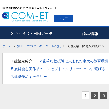
トップ
ホーム
＞
淵上正幸のアーキテクト訪問記
＞
成瀬友梨・猪熊純両氏にシェ
1.建築家紹介
2.豪華な教授陣に恵まれた東大の教育環境
5.展覧会を実作品のコンセプト・クリエーションに繋げる
7.建築作品ギャラリー
1
2
3