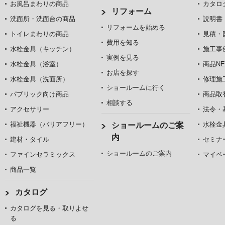
お風呂まわりの商品
カタロ
リフォーム
洗面所・洗面台の商品
説明書
リフォームを始める
トイレまわりの商品
見積・
費用を知る
水栓金具（キッチン）
施工事
実例を見る
水栓金具（浴室）
商品NE
お店を探す
水栓金具（洗面所）
修理施
ショールームに行く
パブリック向け商品
商品取
相談する
アクセサリー
法令・
福祉機器（バリアフリー）
水栓金
ショールームのご案
内
建材・タイル
セミナ
ショールームのご案内
ファインセラミックス
マイペ
商品一覧
カタログ
カタログを見る・取りよせ
る