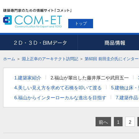
トップ
ホーム
＞
淵上正幸のアーキテクト訪問記
＞
第60回 前田圭介氏にインタ
1.建築家紹介
2.福山が輩出した藤井厚二や武田五一
4.美しい見え方を求めて石橋を叩いて渡る
5.建物は床
6.福山からインターローカルな進出を目指す
7.建築作
前へ
1
2