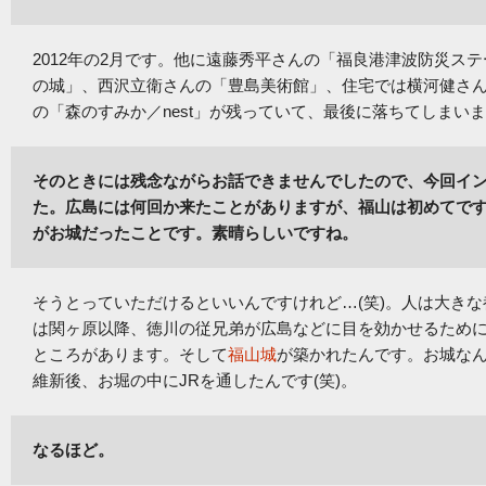
2012年の2月です。他に遠藤秀平さんの「福良港津波防災ス
の城」、西沢立衛さんの「豊島美術館」、住宅では横河健さん
の「森のすみか／nest」が残っていて、最後に落ちてしまいま
そのときには残念ながらお話できませんでしたので、今回イ
た。広島には何回か来たことがありますが、福山は初めてで
がお城だったことです。素晴らしいですね。
そうとっていただけるといいんですけれど…(笑)。人は大き
は関ヶ原以降、徳川の従兄弟が広島などに目を効かせるため
ところがあります。そして
福山城
が築かれたんです。お城な
維新後、お堀の中にJRを通したんです(笑)。
なるほど。