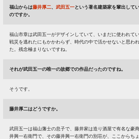
福山からは
藤井厚二
、
武田五一
という著名建築家を輩出して
のですか。
福山市章は武田五一がデザインしていて、いまだに使われて
戦災を逃れたにもかかわらず、時代の中で活かせないと思わ
た。残念極まりないですね。
それが武田五一の唯一の故郷での作品だったのですね。
そうです。
藤井厚二はどうですか。
武田五一は福山藩士の息子で、藤井家は造り酒屋で有名な豪商
井興一右衛門で、その藤井興一右衛門の別荘が、ここからち