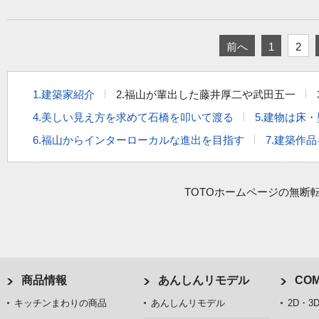
前へ
1
2
1.建築家紹介
2.福山が輩出した藤井厚二や武田五一
4.美しい見え方を求めて石橋を叩いて渡る
5.建物は床
6.福山からインターローカルな進出を目指す
7.建築作
TOTOホームページの無断
商品情報
あんしんリモデル
COM
キッチンまわりの商品
あんしんリモデル
2D・3