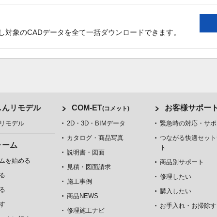
し対象のCADデータを全て一括ダウンロードできます。
しんリモデル
COM-ET
お客様サポー
(コメット)
リモデル
2D・3D・BIMデータ
緊急時の対応・サポ
カタログ・商品写真
つながる快適セット
ォーム
ト
説明書・図面
ムを始める
商品別サポート
見積・図面請求
る
修理したい
施工事例
る
購入したい
商品NEWS
す
お手入れ・お掃除す
修理施工ナビ