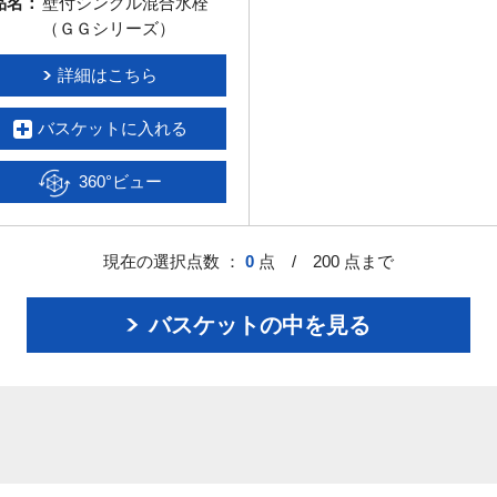
品名：
壁付シングル混合水栓
（ＧＧシリーズ）
詳細はこちら
バスケットに入れる
360°ビュー
現在の選択点数 ：
0
点 / 200 点まで
バスケットの中を見る