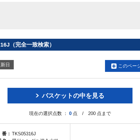
316J（完全一致検索）
更新日
このペー
バスケットの中を見る
現在の選択点数 ：
0
点 / 200 点まで
 番：
TKS05316J