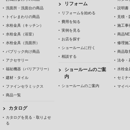
リフォーム
洗面所・洗面台の商品
説明書
リフォームを始める
トイレまわりの商品
見積・
費用を知る
水栓金具（キッチン）
施工事
実例を見る
水栓金具（浴室）
商品NE
お店を探す
水栓金具（洗面所）
修理施
ショールームに行く
パブリック向け商品
商品取
相談する
アクセサリー
法令・
福祉機器（バリアフリー）
水栓金
ショールームのご案
内
建材・タイル
セミナ
ショールームのご案内
ファインセラミックス
マイペ
商品一覧
カタログ
カタログを見る・取りよせ
る