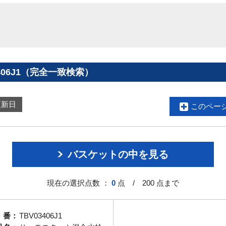
406J1（完全一致検索）
更新日
このペー
バスケットの中を見る
現在の選択点数 ：
0
点 / 200 点まで
 番：
TBV03406J1