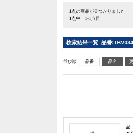
1点の商品が見つかりました
1点中 1-1点目
検索結果一覧 品番:TBV03
並び順
品番
品名
品