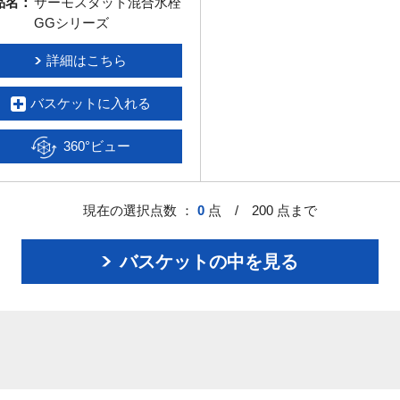
品名：
サーモスタット混合水栓
GGシリーズ
詳細はこちら
バスケットに入れる
360°ビュー
現在の選択点数 ：
0
点 / 200 点まで
バスケットの中を見る