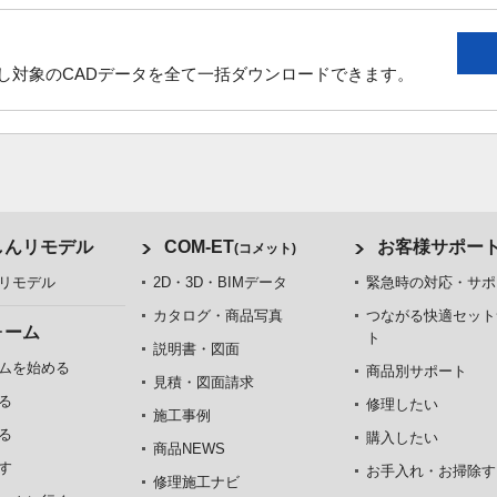
し対象のCADデータを全て一括ダウンロードできます。
しんリモデル
COM-ET
お客様サポー
(コメット)
リモデル
2D・3D・BIMデータ
緊急時の対応・サポ
カタログ・商品写真
つながる快適セット
ォーム
ト
説明書・図面
ムを始める
商品別サポート
見積・図面請求
る
修理したい
施工事例
る
購入したい
商品NEWS
す
お手入れ・お掃除す
修理施工ナビ