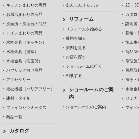
キッチンまわりの商品
あんしんリモデル
2D・3
お風呂まわりの商品
カタロ
リフォーム
洗面所・洗面台の商品
説明書
リフォームを始める
トイレまわりの商品
見積・
費用を知る
水栓金具（キッチン）
施工事
実例を見る
水栓金具（浴室）
商品NE
お店を探す
水栓金具（洗面所）
修理施
ショールームに行く
パブリック向け商品
商品取
相談する
アクセサリー
法令・
福祉機器（バリアフリー）
水栓金
ショールームのご案
内
建材・タイル
セミナ
ショールームのご案内
ファインセラミックス
マイペ
商品一覧
カタログ