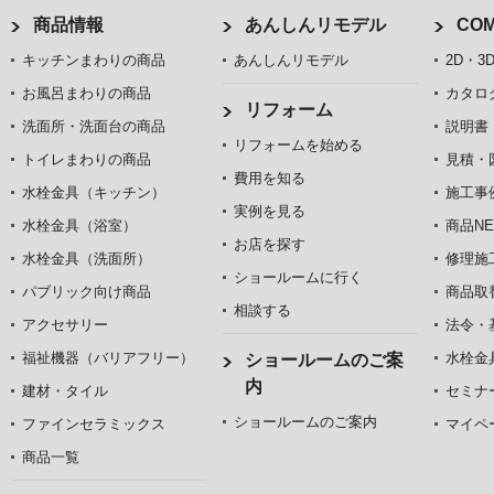
商品情報
あんしんリモデル
COM
キッチンまわりの商品
あんしんリモデル
2D・3
お風呂まわりの商品
カタロ
リフォーム
洗面所・洗面台の商品
説明書
リフォームを始める
トイレまわりの商品
見積・
費用を知る
水栓金具（キッチン）
施工事
実例を見る
水栓金具（浴室）
商品NE
お店を探す
水栓金具（洗面所）
修理施
ショールームに行く
パブリック向け商品
商品取
相談する
アクセサリー
法令・
福祉機器（バリアフリー）
水栓金
ショールームのご案
内
建材・タイル
セミナ
ショールームのご案内
ファインセラミックス
マイペ
商品一覧