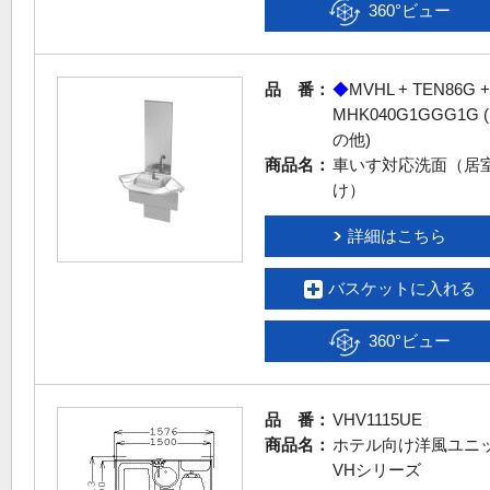
360°ビュー
品 番：
◆
MVHL + TEN86G +
MHK040G1GGG1G 
の他)
商品名：
車いす対応洗面（居
け）
詳細はこちら
バスケットに入れる
360°ビュー
品 番：
VHV1115UE
商品名：
ホテル向け洋風ユニ
VHシリーズ