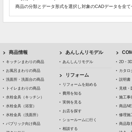
商品の分類とデータ形式を選択し対象のCADデータを全
商品情報
あんしんリモデル
COM
キッチンまわりの商品
あんしんリモデル
2D・3
お風呂まわりの商品
カタロ
リフォーム
洗面所・洗面台の商品
説明書
リフォームを始める
トイレまわりの商品
見積・
費用を知る
水栓金具（キッチン）
施工事
実例を見る
水栓金具（浴室）
商品NE
お店を探す
水栓金具（洗面所）
修理施
ショールームに行く
パブリック向け商品
商品取
相談する