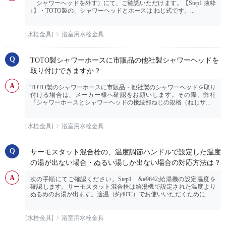
シャワーヘッドを外す）にて、ご確認いただけます。【Step1 抜粋
↓】・TOTO製の、シャワーヘッドとホースは ねじ式です。...
[水栓金具]
浴室用水栓金具
TOTO製シャワーホースに市販品の他社製シャワーヘッドを
取り付けできますか？
TOTO製のシャワーホースに市販品・他社製のシャワーヘッドを取り
付ける場合は、メーカー様へ確認をお願いします。その際、弊社
『シャワーホースとシャワーヘッドの接続部ねじの規格（ねじサ...
[水栓金具]
浴室用水栓金具
サーモスタット混合栓の、温度調節ハンドルで設定した温度
の湯が出ない場合・ぬるい湯しか出ない場合の対応方法は？
次の手順にてご確認ください。Step1 &#9642;給湯機の設定温度を
確認します。サーモスタット混合栓は給湯機で設定された温度より
ぬるめのお湯が出ます。適温（約40℃）でお使いいただくために...
[水栓金具]
浴室用水栓金具