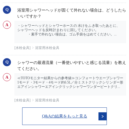
浴室用シャワーヘッドが固くて外れない場合は、どうしたら
いいですか？
・シャワーヘッドとシャワーホースの 水けをふき取ったあとに、
シャワーヘッドを反時計まわりに回してください。
・素手で外れない場合は、ゴム手袋をはめてください。...
[水栓金具]
浴室用水栓金具
シャワーの最適流量（一番使いやすいと感じる流量）を教え
てください。
≪TOTOモニター結果からの参考値≫コンフォートウエーブシャワー
1モード・3モード・4モード約6.5L／分ミストクリックシリンダー形
エアインシャワーエアインクリックシャワーワンダービートクリ...
[水栓金具]
浴室用水栓金具
Q&Aの結果をもっと見る