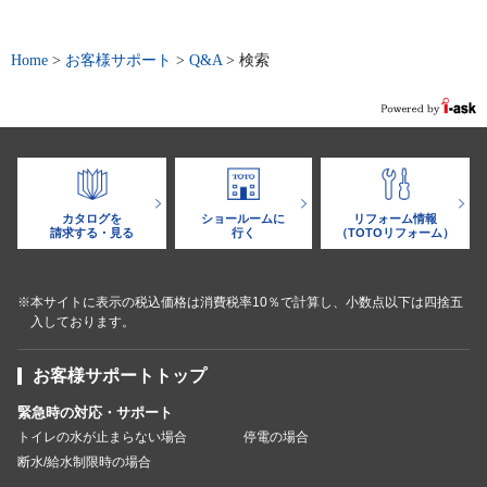
Home
>
お客様サポート
>
Q&A
>
検索
カタログを
ショールームに
リフォーム情報
請求する・見る
行く
（TOTOリフォーム）
※本サイトに表示の税込価格は消費税率10％で計算し、小数点以下は四捨五
入しております。
お客様サポートトップ
緊急時の対応・サポート
トイレの水が止まらない場合
停電の場合
断水/給水制限時の場合