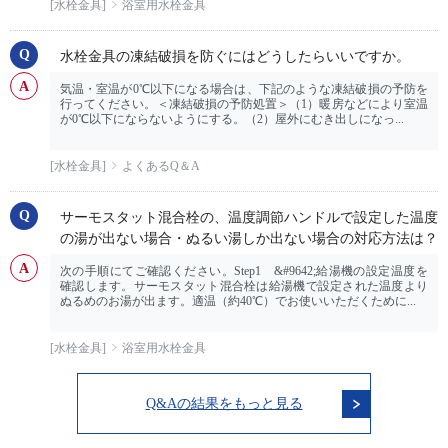
[水栓金具]
浴室用水栓金具
水栓金具の凍結破損を防ぐにはどうしたらいいですか。
気温・室温が0℃以下になる場合は、下記のような凍結破損の予防を
行ってください。＜凍結破損の予防処置＞（1）暖房などにより室温
が0℃以下にならないようにする。（2）屋外にむき出しになっ...
[水栓金具]
よくあるQ＆A
サーモスタット混合栓の、温度調節ハンドルで設定した温度
の湯が出ない場合・ぬるい湯しか出ない場合の対応方法は？
次の手順にてご確認ください。Step1 &#9642;給湯機の設定温度を
確認します。サーモスタット混合栓は給湯機で設定された温度より
ぬるめのお湯が出ます。適温（約40℃）でお使いいただくために...
[水栓金具]
浴室用水栓金具
Q&Aの結果をもっと見る