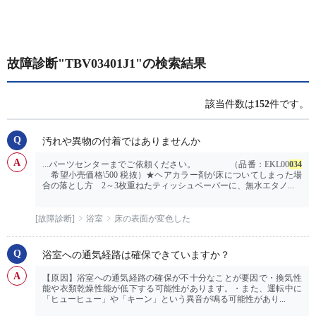
故障診断"TBV03401J1"の検索結果
該当件数は
152
件です。
汚れや異物の付着ではありませんか
...パーツセンターまでご依頼ください。 （品番：EKL00
034
希望小売価格\500 税抜）★ヘアカラー剤が床についてしまった場
合の落とし方 2～3枚重ねたティッシュペーパーに、無水エタノ...
[故障診断]
浴室
床の表面が変色した
浴室への通気経路は確保できていますか？
【原因】浴室への通気経路の確保が不十分なことが要因で・換気性
能や衣類乾燥性能が低下する可能性があります。・また、運転中に
「ヒューヒュー」や「キーン」という異音が鳴る可能性があり...