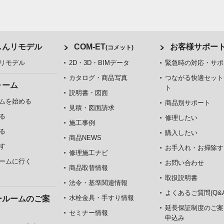
しんリモデル
COM-ET
お客様サポー
(コメット)
リモデル
2D・3D・BIMデータ
緊急時の対応・サポ
カタログ・商品写真
つながる快適セット
ォーム
ト
説明書・図面
ムを始める
商品別サポート
見積・図面請求
る
修理したい
施工事例
る
購入したい
商品NEWS
す
お手入れ・お掃除す
修理施工ナビ
ームに行く
お問い合わせ
商品取替情報
取扱説明書
法令・基準関連情報
よくあるご質問(Q&A
水栓金具・手すり情報
ールームのご案
延長保証制度のご案
セミナー情報
申込み