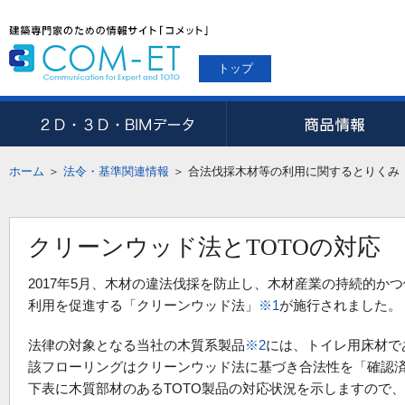
トップ
ホーム
＞
法令・基準関連情報
＞
合法伐採木材等の利用に関するとりくみ
クリーンウッド法とTOTOの対応
2017年5月、木材の違法伐採を防止し、木材産業の持続的
利用を促進する「クリーンウッド法」
※1
が施行されました。
法律の対象となる当社の木質系製品
※2
には、トイレ用床材で
該フローリングはクリーンウッド法に基づき合法性を「確認
下表に木質部材のあるTOTO製品の対応状況を示しますので