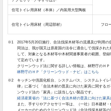
住宅トイレ用床材（本体）／内装用大型陶板
住宅トイレ用床材（周辺部材）
フロ
※1 2017年5月20日施行、合法伐採木材等の流通及び利
同法は、我が国又は原産国の法令に適合して伐採された
して、対象となる木材等や木材関連事業者の範囲、登録
て定めています。
クリーンウッド法に関する詳しい情報は、林野庁のＨＰ
林野庁のＨＰ「クリーンウッド・ナビ」はこちら
※2 キッチンや洗面化粧台、システムバス、システムトイレ
律」に基づく「合法木材の普及に向けた家具に関するガ
ンウッド法の「家具」に該当しない製品です。
経済産業省の「法に基づく合法木材の普及に向けた家具
また、手すりやアクセサリー等は、（一社）日本建材・
メーカーのためのクリーンウッド法（合法伐採木材等の