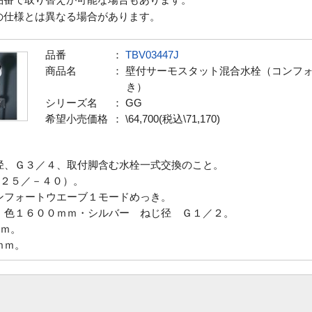
の仕様とは異なる場合があります。
品番
：
TBV03447J
商品名
： 壁付サーモスタット混合水栓（コンフ
き）
シリーズ名
： GG
希望小売価格
： \64,700(税込\71,170)
径、Ｇ３／４、取付脚含む水栓一式交換のこと。
２５／－４０）。
ンフォートウエーブ１モードめっき。
・色１６００ｍｍ・シルバー ねじ径 Ｇ１／２。
ｍ。
ｍｍ。