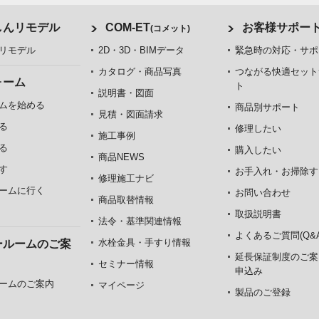
しんリモデル
COM-ET
お客様サポー
(コメット)
リモデル
2D・3D・BIMデータ
緊急時の対応・サポ
カタログ・商品写真
つながる快適セット
ォーム
ト
説明書・図面
ムを始める
商品別サポート
見積・図面請求
る
修理したい
施工事例
る
購入したい
商品NEWS
す
お手入れ・お掃除す
修理施工ナビ
ームに行く
お問い合わせ
商品取替情報
取扱説明書
法令・基準関連情報
よくあるご質問(Q&A
水栓金具・手すり情報
ールームのご案
延長保証制度のご案
セミナー情報
申込み
ームのご案内
マイページ
製品のご登録