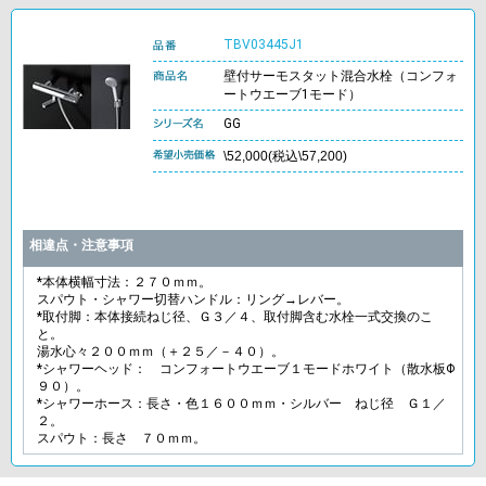
TBV03445J1
壁付サーモスタット混合水栓（コンフォ
ートウエーブ1モード）
GG
\52,000(税込\57,200)
相違点・注意事項
*本体横幅寸法：２７０ｍｍ。
スパウト・シャワー切替ハンドル：リング→レバー。
*取付脚：本体接続ねじ径、Ｇ３／４、取付脚含む水栓一式交換のこ
と。
湯水心々２００ｍｍ（＋２５／－４０）。
*シャワーヘッド： コンフォートウエーブ１モードホワイト（散水板Φ
９０）。
*シャワーホース：長さ・色１６００ｍｍ・シルバー ねじ径 Ｇ１／
２。
スパウト：長さ ７０ｍｍ。