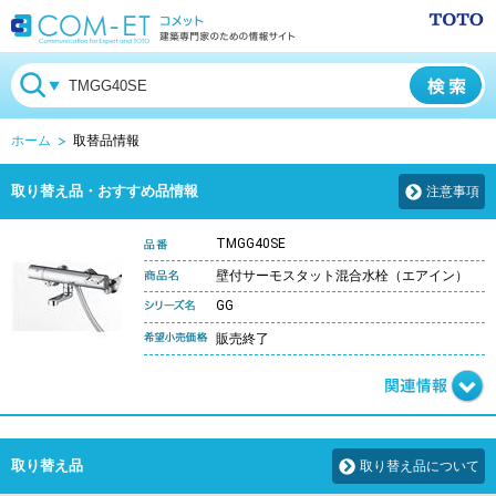
ホーム
取替品情報
取り替え品・おすすめ品情報
注意事項
TMGG40SE
壁付サーモスタット混合水栓（エアイン）
GG
販売終了
取り替え品
取り替え品について