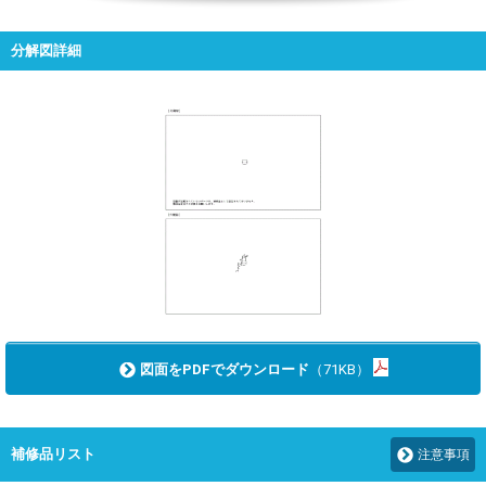
分解図詳細
図面をPDFでダウンロード
（71KB）
補修品リスト
注意事項