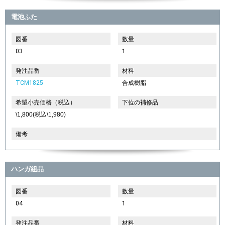
電池ふた
図番
数量
03
1
発注品番
材料
TCM1825
合成樹脂
希望小売価格（税込）
下位の補修品
\1,800(税込\1,980)
備考
ハンガ組品
図番
数量
04
1
発注品番
材料