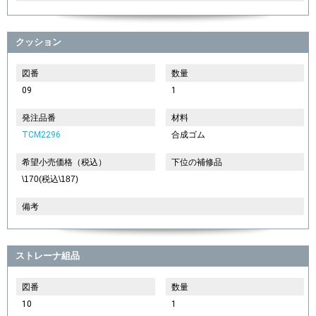
クッション
図番
数量
09
1
発注品番
材料
TCM2296
合成ゴム
希望小売価格（税込）
下位の補修品
\170(税込\187)
備考
ストレーナ組品
図番
数量
10
1