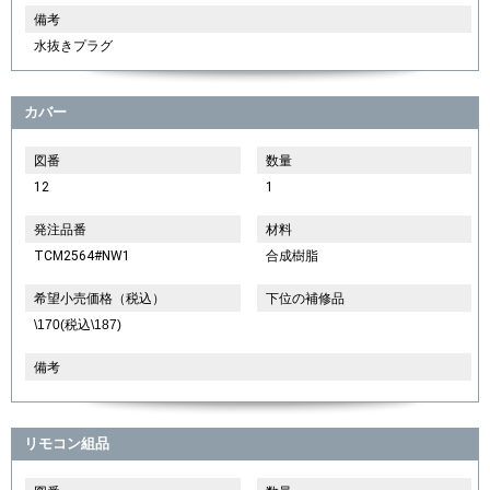
備考
水抜きプラグ
カバー
図番
数量
12
1
発注品番
材料
TCM2564#NW1
合成樹脂
希望小売価格（税込）
下位の補修品
\170(税込\187)
備考
リモコン組品