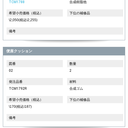
TCM1788
合成樹脂他
希望小売価格（税込）
下位の補修品
\2,050(税込\2,255)
備考
便座クッション
図番
数量
02
2
発注品番
材料
TCM1792R
合成ゴム
希望小売価格（税込）
下位の補修品
\170(税込\187)
備考