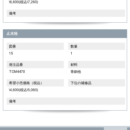
\6,600(税込\7,260)
備考
止水栓
図番
数量
15
1
発注品番
材料
TCM4470
青銅他
希望小売価格（税込）
下位の補修品
\4,600(税込\5,060)
備考