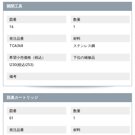
開閉工具
図番
数量
16
1
発注品番
材料
TCA368
ステンレス鋼
希望小売価格（税込）
下位の補修品
\230(税込\253)
備考
脱臭カートリッジ
図番
数量
01
1
発注品番
材料