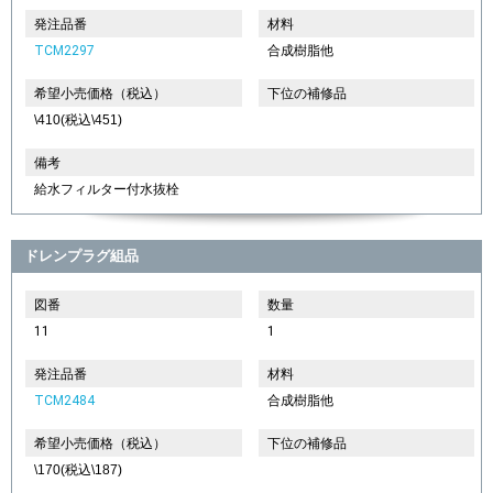
発注品番
材料
TCM2297
合成樹脂他
希望小売価格（税込）
下位の補修品
\410(税込\451)
備考
給水フィルター付水抜栓
ドレンプラグ組品
図番
数量
11
1
発注品番
材料
TCM2484
合成樹脂他
希望小売価格（税込）
下位の補修品
\170(税込\187)