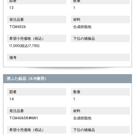
図番
数量
13
1
発注品番
材料
TCM4326
合成樹脂他
希望小売価格（税込）
下位の補修品
\7,000(税込\7,700)
備考
便ふた組品（E/R兼用）
図番
数量
14
1
発注品番
材料
TCM4365R#NW1
合成樹脂他
希望小売価格（税込）
下位の補修品