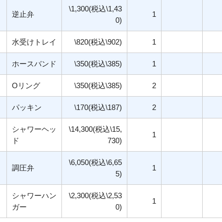
\1,300(税込\1,43
逆止弁
1
0)
水受けトレイ
\820(税込\902)
1
ホースバンド
\350(税込\385)
1
Oリング
\350(税込\385)
2
パッキン
\170(税込\187)
2
シャワーヘッ
\14,300(税込\15,
1
ド
730)
\6,050(税込\6,65
調圧弁
1
5)
シャワーハン
\2,300(税込\2,53
1
ガー
0)