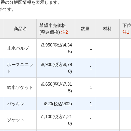
番の分解図情報を表示します。
格です。
希望小売価格
下
商品名
数量
材料
(税込価格)
注2
注1
\3,950(税込\4,34
止水バルブ
1
5)
ホースユニッ
\8,900(税込\9,79
1
ト
0)
\6,650(税込\7,31
給水ソケット
1
5)
パッキン
\820(税込\902)
1
\1,100(税込\1,21
ソケット
1
0)