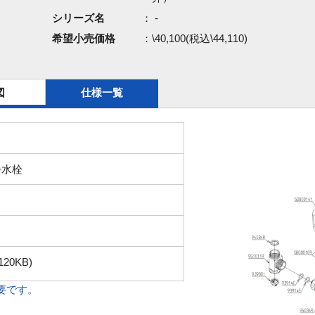
シリーズ名
： -
希望小売価格
：\40,100(税込\44,110)
図
仕様一覧
浄水栓
120KB)
必要です。