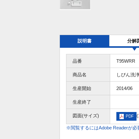
説明書
分解
品番
T95WRR
商品名
しびん洗
生産開始
2014/06
生産終了
図面(サイズ)
(
PDF
※閲覧するにはAdobe Readerが