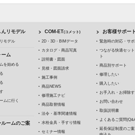
しんリモデル
COM-ET
お客様サポー
(コメット)
リモデル
2D・3D・BIMデータ
緊急時の対応・サポ
カタログ・商品写真
つながる快適セット
ォーム
ト
説明書・図面
ムを始める
商品別サポート
見積・図面請求
る
修理したい
施工事例
る
購入したい
商品NEWS
す
お手入れ・お掃除す
修理施工ナビ
ームに行く
お問い合わせ
商品取替情報
取扱説明書
法令・基準関連情報
よくあるご質問(Q&A
水栓金具・手すり情報
ールームのご案
延長保証制度のご案
セミナー情報
申込み