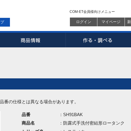
COM-ET会員様向けメニュー
ログイン
マイページ
新
ップ
品番の仕様とは異なる場合があります。
品番
：SH91BAK
商品名
：防露式手洗付密結形ロータンク