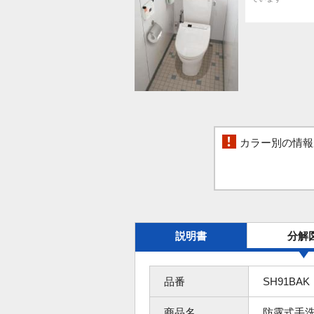
カラー別の情報
説明書
分解
品番
SH91BAK
商品名
防露式手