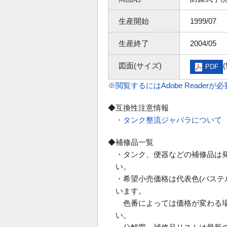
生産開始
1999/07
生産終了
2004/05
図面(サイズ)
(
PDF
※閲覧するにはAdobe Readerが
◆互換性注意情報
・タンク整流ジャバラについて
◆補修品一覧
・タンク、便器などの補修品は
い。
・希望小売価格は代表色(パス
います。
色番によっては価格が変わる場
い。