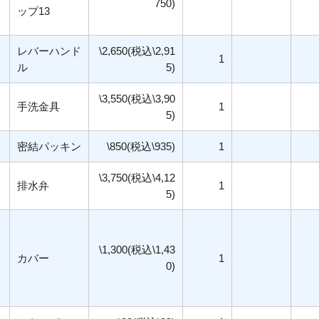
750)
ップ13
レバーハンド
\2,650(税込\2,91
1
ル
5)
\3,550(税込\3,90
手洗金具
1
5)
密結パッキン
\850(税込\935)
1
\3,750(税込\4,12
排水弁
1
5)
\1,300(税込\1,43
カバー
1
0)