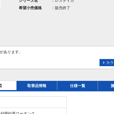
シリーズ名
：レスティカ
希望小売価格
：販売終了
があります。
カラ
図
取替品情報
仕様一覧
洗付密結形ロータンク