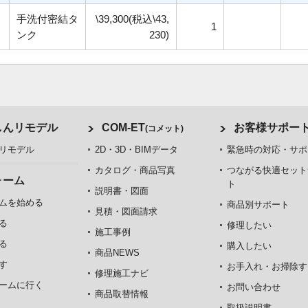
手洗付密結タ
\39,300(税込\43,
1
ンク
230)
しんリモデル
COM-ET
お客様サポー
(コメット)
リモデル
2D・3D・BIMデータ
緊急時の対応・サポ
カタログ・商品写真
つながる快適セット
ォーム
ト
説明書・図面
ムを始める
商品別サポート
見積・図面請求
る
修理したい
施工事例
る
購入したい
商品NEWS
す
お手入れ・お掃除す
修理施工ナビ
ームに行く
お問い合わせ
商品取替情報
取扱説明書