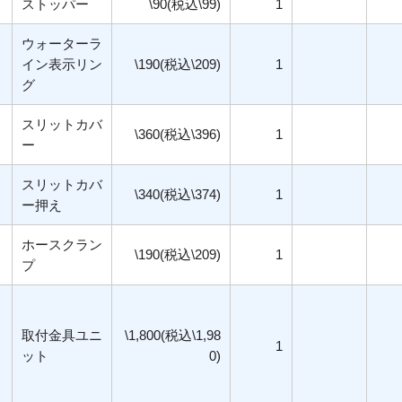
ストッパー
\90(税込\99)
1
ウォーターラ
イン表示リン
\190(税込\209)
1
グ
スリットカバ
\360(税込\396)
1
ー
スリットカバ
\340(税込\374)
1
ー押え
ホースクラン
\190(税込\209)
1
プ
取付金具ユニ
\1,800(税込\1,98
1
ット
0)