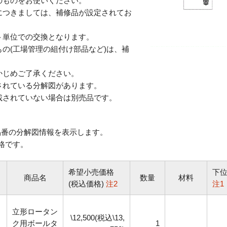
のものをお使いください。
につきましては、補修品が設定されてお
単位での交換となります。
の(工場管理の組付け部品など)は、補
じめご了承ください。
されている分解図があります。
されていない場合は別売品です。
番の分解図情報を表示します。
格です。
希望小売価格
下
商品名
数量
材料
(税込価格)
注2
注1
立形ロータン
\12,500(税込\13,
ク用ボールタ
1