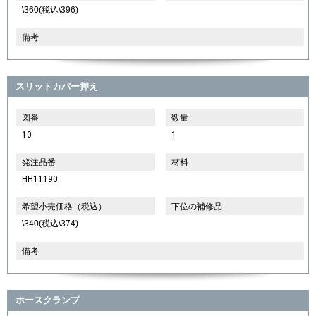
\360(税込\396)
備考
スリットカバー押え
図番
数量
10
1
発注品番
材料
HH11190
希望小売価格（税込）
下位の補修品
\340(税込\374)
備考
ホースクランプ