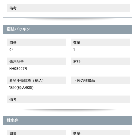
備考
密結パッキン
図番
数量
04
1
発注品番
材料
HH08007R
希望小売価格（税込）
下位の補修品
\850(税込\935)
備考
排水弁
図番
数量