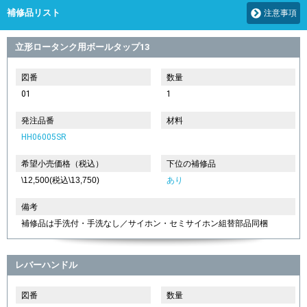
補修品リスト
注意事項
立形ロータンク用ボールタップ13
図番
数量
01
1
発注品番
材料
HH06005SR
希望小売価格（税込）
下位の補修品
\12,500(税込\13,750)
あり
備考
補修品は手洗付・手洗なし／サイホン・セミサイホン組替部品同梱
レバーハンドル
図番
数量