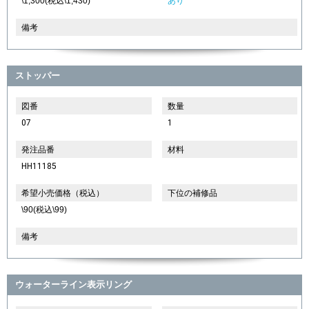
\1,300(税込\1,430)
あり
備考
ストッパー
図番
数量
07
1
発注品番
材料
HH11185
希望小売価格（税込）
下位の補修品
\90(税込\99)
備考
ウォーターライン表示リング