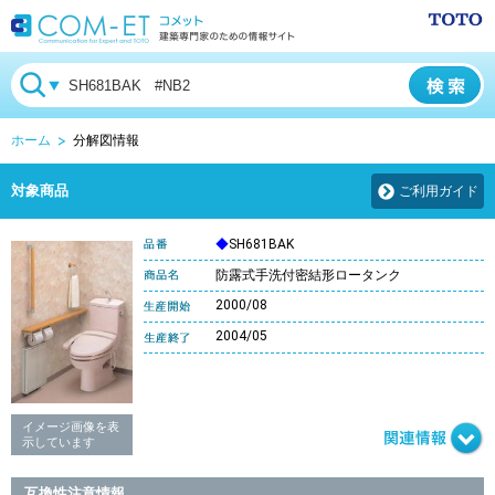
ホーム
分解図情報
対象商品
ご利用ガイド
◆
SH681BAK
防露式手洗付密結形ロータンク
2000/08
2004/05
イメージ画像を表
示しています
互換性注意情報