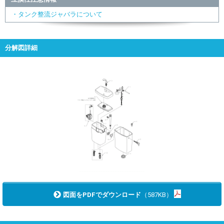
・タンク整流ジャバラについて
分解図詳細
図面をPDFでダウンロード
（587KB）