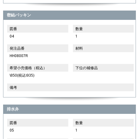
密結パッキン
図番
数量
04
1
発注品番
材料
HH08007R
希望小売価格（税込）
下位の補修品
\850(税込\935)
備考
排水弁
図番
数量
05
1