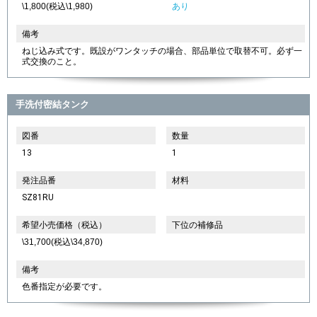
\1,800(税込\1,980)
あり
備考
ねじ込み式です。既設がワンタッチの場合、部品単位で取替不可。必ず一
式交換のこと。
手洗付密結タンク
図番
数量
13
1
発注品番
材料
SZ81RU
希望小売価格（税込）
下位の補修品
\31,700(税込\34,870)
備考
色番指定が必要です。