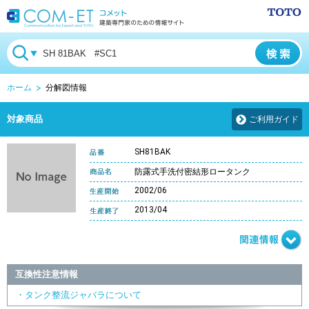
ホーム
分解図情報
対象商品
ご利用ガイド
SH81BAK
防露式手洗付密結形ロータンク
2002/06
2013/04
互換性注意情報
・タンク整流ジャバラについて