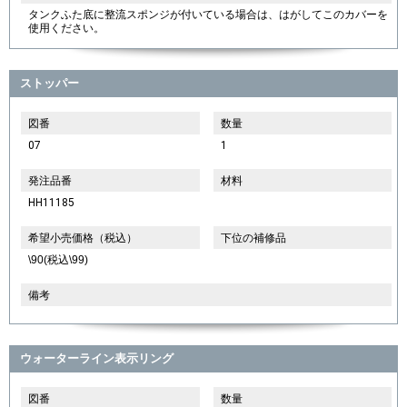
タンクふた底に整流スポンジが付いている場合は、はがしてこのカバーを
使用ください。
ストッパー
図番
数量
07
1
発注品番
材料
HH11185
希望小売価格（税込）
下位の補修品
\90(税込\99)
備考
ウォーターライン表示リング
図番
数量