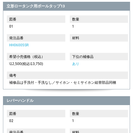
立形ロータンク用ボールタップ13
図番
数量
01
1
発注品番
材料
HH06005SR
希望小売価格（税込）
下位の補修品
\12,500(税込\13,750)
あり
備考
補修品は手洗付・手洗なし／サイホン・セミサイホン組替部品同梱
レバーハンドル
図番
数量
02
1
発注品番
材料