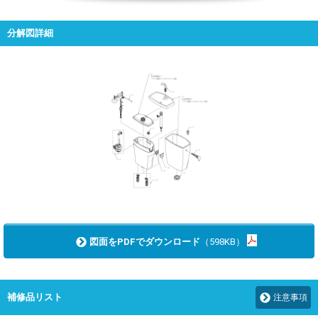
分解図詳細
図面をPDFでダウンロード
（598KB）
補修品リスト
注意事項