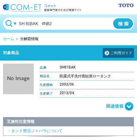
ホーム
分解図情報
対象商品
ご利用ガイド
SH81BAK
防露式手洗付密結形ロータンク
2002/06
2013/04
互換性注意情報
・タンク整流ジャバラについて