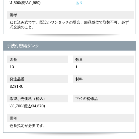
\1,800(税込\1,980)
あり
備考
ねじ込み式です。既設がワンタッチの場合、部品単位で取替不可。必ず一
式交換のこと。
手洗付密結タンク
図番
数量
13
1
発注品番
材料
SZ81RU
希望小売価格（税込）
下位の補修品
\31,700(税込\34,870)
備考
色番指定が必要です。