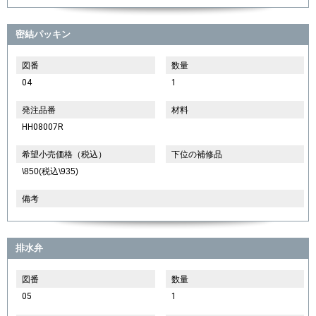
密結パッキン
図番
数量
04
1
発注品番
材料
HH08007R
希望小売価格（税込）
下位の補修品
\850(税込\935)
備考
排水弁
図番
数量
05
1