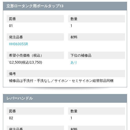
立形ロータンク用ボールタップ13
図番
数量
01
1
発注品番
材料
HH06005SR
希望小売価格（税込）
下位の補修品
\12,500(税込\13,750)
あり
備考
補修品は手洗付・手洗なし／サイホン・セミサイホン組替部品同梱
レバーハンドル
図番
数量
02
1
発注品番
材料