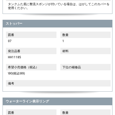
タンクふた底に整流スポンジが付いている場合は、はがしてこのカバーを
使用ください。
ストッパー
図番
数量
07
1
発注品番
材料
HH11185
希望小売価格（税込）
下位の補修品
\90(税込\99)
備考
ウォーターライン表示リング
図番
数量