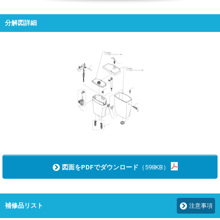
分解図詳細
図面をPDFでダウンロード
（598KB）
補修品リスト
注意事項