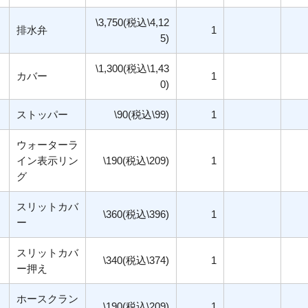
\3,750(税込\4,12
排水弁
1
5)
\1,300(税込\1,43
カバー
1
0)
ストッパー
\90(税込\99)
1
ウォーターラ
イン表示リン
\190(税込\209)
1
グ
スリットカバ
\360(税込\396)
1
ー
スリットカバ
\340(税込\374)
1
ー押え
ホースクラン
\190(税込\209)
1