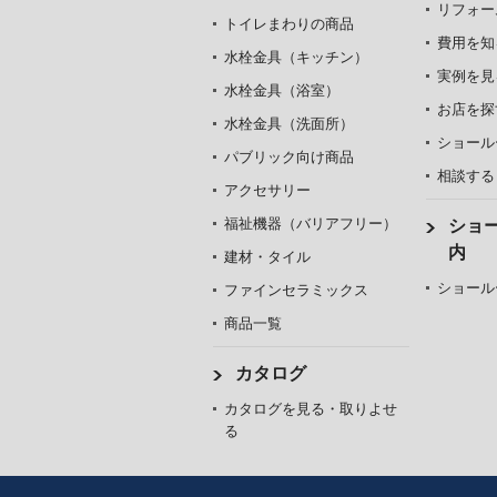
リフォー
トイレまわりの商品
費用を知
水栓金具（キッチン）
実例を見
水栓金具（浴室）
お店を探
水栓金具（洗面所）
ショール
パブリック向け商品
相談する
アクセサリー
福祉機器（バリアフリー）
ショ
内
建材・タイル
ショール
ファインセラミックス
商品一覧
カタログ
カタログを見る・取りよせ
る