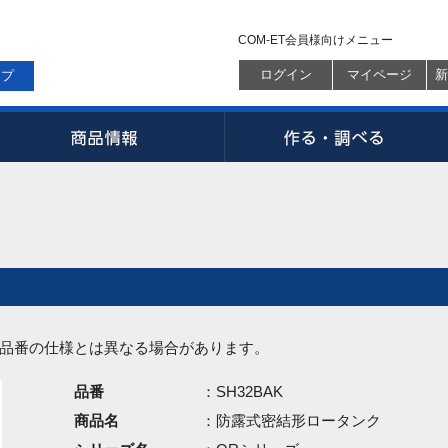
COM-ET会員様向けメニュー
ログイン
マイページ
新
ップ
品番の仕様とは異なる場合があります。
品番
：SH32BAK
商品名
：防露式密結形ロータンク