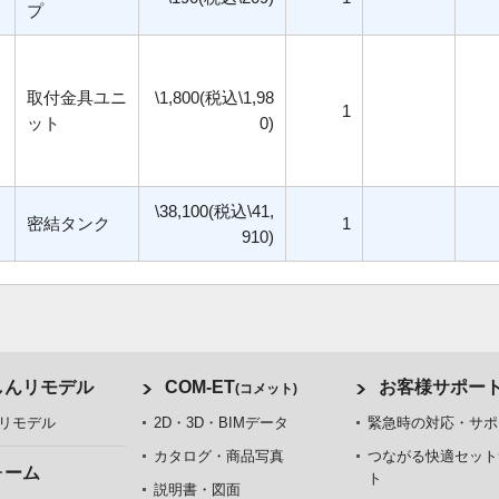
プ
取付金具ユニ
\1,800(税込\1,98
1
ット
0)
\38,100(税込\41,
密結タンク
1
910)
しんリモデル
COM-ET
お客様サポー
(コメット)
リモデル
2D・3D・BIMデータ
緊急時の対応・サポ
カタログ・商品写真
つながる快適セット
ォーム
ト
説明書・図面