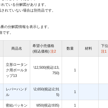
されている分解図があります。
されていない場合は別売品です。
番の分解図情報を表示します。
格です。
希望小売価格
下
商品名
数量
材料
(税込価格)
注2
注1
立形ロータン
\12,500(税込\13,
ク用ボールタ
1
750)
ップ13
レバーハンド
\2,650(税込\2,91
1
ル
5)
密結パッキン
\850(税込\935)
1