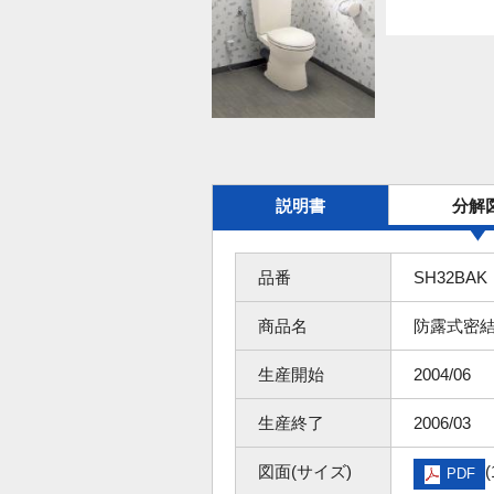
説明書
分解
品番
SH32BAK
商品名
防露式密
生産開始
2004/06
生産終了
2006/03
図面(サイズ)
(
PDF