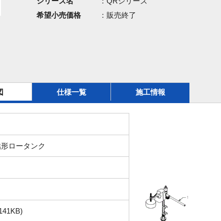
シリーズ名
：QRシリーズ
希望小売価格
：販売終了
図
仕様一覧
施工情報
結形ロータンク
141KB)