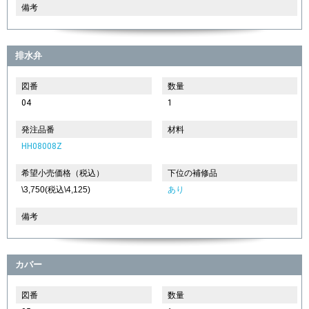
備考
排水弁
図番
数量
04
1
発注品番
材料
HH08008Z
希望小売価格（税込）
下位の補修品
\3,750(税込\4,125)
あり
備考
カバー
図番
数量