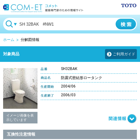
ホーム
分解図情報
対象商品
ご利用ガイド
SH32BAK
防露式密結形ロータンク
2004/06
2006/03
イメージ画像を表
示しています
互換性注意情報