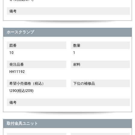
備考
ホースクランプ
図番
数量
10
1
発注品番
材料
HH11192
希望小売価格（税込）
下位の補修品
\190(税込\209)
備考
取付金具ユニット