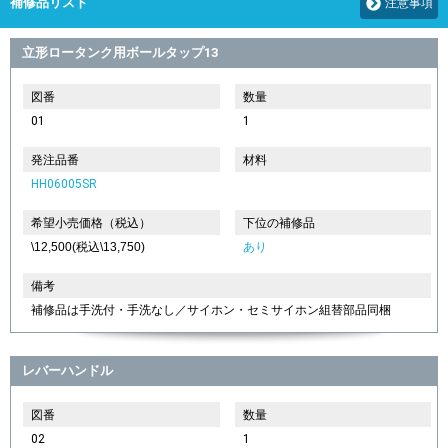
補修品リスト
注意事項
立形ロータンク用ボールタップ13
図番
数量
01
1
発注品番
材料
HH06005SR
希望小売価格（税込）
下位の補修品
\12,500(税込\13,750)
あり
備考
補修品は手洗付・手洗なし／サイホン・セミサイホン組替部品同梱
レバーハンドル
図番
数量
02
1