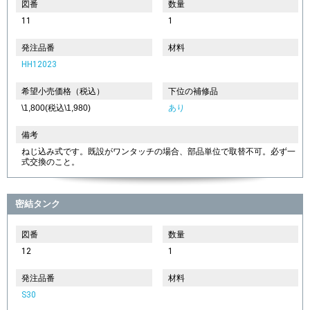
図番
数量
11
1
発注品番
材料
HH12023
希望小売価格（税込）
下位の補修品
\1,800(税込\1,980)
あり
備考
ねじ込み式です。既設がワンタッチの場合、部品単位で取替不可。必ず一
式交換のこと。
密結タンク
図番
数量
12
1
発注品番
材料
S30