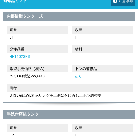
補修品リスト
注意事項
内部樹脂タンク一式
図番
数量
01
1
発注品番
材料
HH11023RS
希望小売価格（税込）
下位の補修品
\50,000(税込\55,000)
あり
備考
SH33系はWL表示リングを上側に付け直し止水位調整要
手洗付密結タンク
図番
数量
02
1