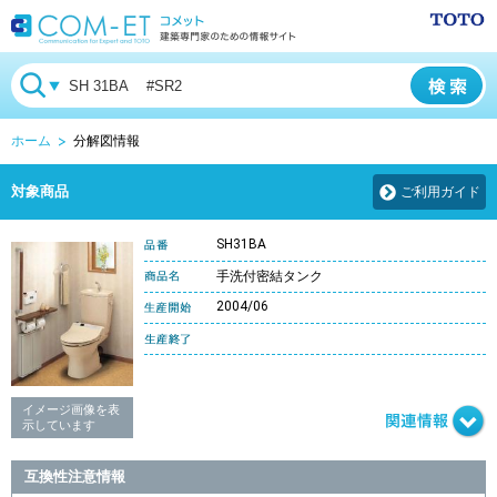
ホーム
分解図情報
対象商品
ご利用ガイド
SH31BA
手洗付密結タンク
2004/06
イメージ画像を表
示しています
互換性注意情報