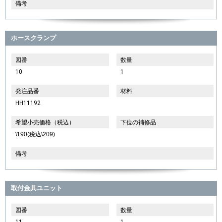
備考
ホースクランプ
図番
数量
10
1
発注品番
材料
HH11192
希望小売価格（税込）
下位の補修品
\190(税込\209)
備考
取付金具ユニット
図番
数量
11
1