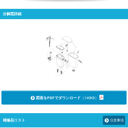
分解図詳細
図面をPDFでダウンロード
（140KB）
補修品リスト
注意事項