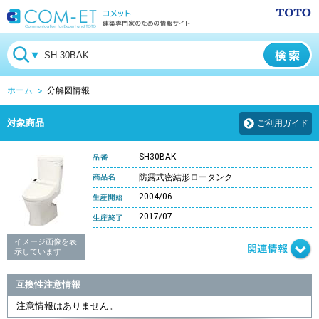
ホーム
分解図情報
対象商品
ご利用ガイド
SH30BAK
防露式密結形ロータンク
2004/06
2017/07
イメージ画像を表
示しています
互換性注意情報
注意情報はありません。