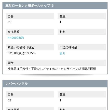
立形ロータンク用ボールタップ13
図番
数量
01
1
発注品番
材料
HH06005SR
希望小売価格（税込）
下位の補修品
\12,500(税込\13,750)
あり
備考
補修品は手洗付・手洗なし／サイホン・セミサイホン組替部品同梱
レバーハンドル
図番
数量
02
1
発注品番
材料