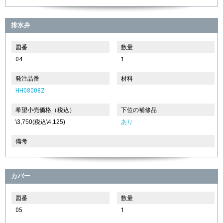
排水弁
図番
数量
04
1
発注品番
材料
HH08008Z
希望小売価格（税込）
下位の補修品
\3,750(税込\4,125)
あり
備考
カバー
図番
数量
05
1