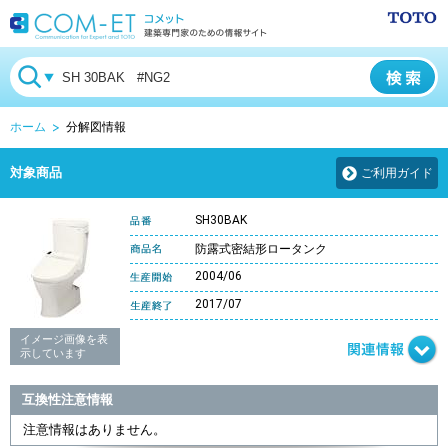
ホーム
分解図情報
対象商品
ご利用ガイド
SH30BAK
防露式密結形ロータンク
2004/06
2017/07
イメージ画像を表
示しています
互換性注意情報
注意情報はありません。