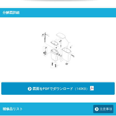
分解図詳細
図面をPDFでダウンロード
（140KB）
補修品リスト
注意事項