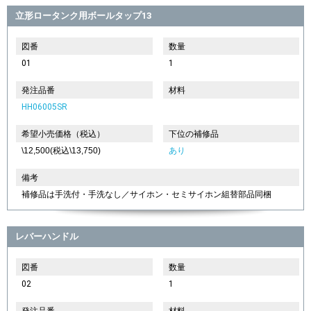
立形ロータンク用ボールタップ13
図番
数量
01
1
発注品番
材料
HH06005SR
希望小売価格（税込）
下位の補修品
\12,500(税込\13,750)
あり
備考
補修品は手洗付・手洗なし／サイホン・セミサイホン組替部品同梱
レバーハンドル
図番
数量
02
1
発注品番
材料