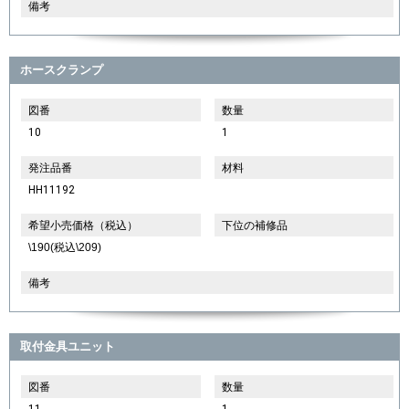
備考
ホースクランプ
図番
数量
10
1
発注品番
材料
HH11192
希望小売価格（税込）
下位の補修品
\190(税込\209)
備考
取付金具ユニット
図番
数量
11
1