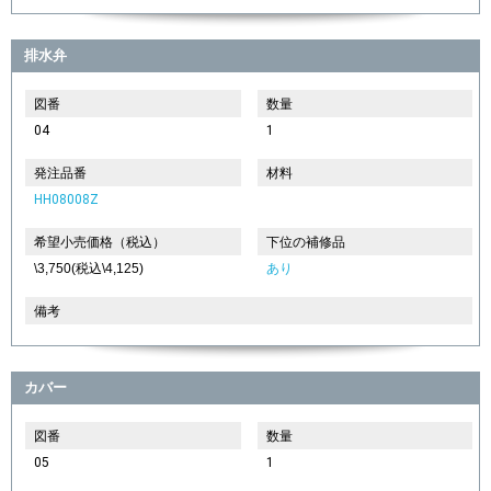
排水弁
図番
数量
04
1
発注品番
材料
HH08008Z
希望小売価格（税込）
下位の補修品
\3,750(税込\4,125)
あり
備考
カバー
図番
数量
05
1