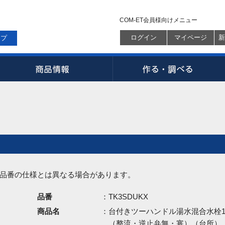
COM-ET会員様向けメニュー
ログイン
マイページ
新
ップ
品番の仕様とは異なる場合があります。
品番
：TK3SDUKX
商品名
：台付きツーハンドル湯水混合水栓1
（整流・逆止弁無・寒）（台所）