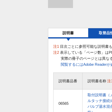
説明書
取替品
注1
目次ごとに参照可能な説明書も
注2
表示している「ページ数」はP
実際の冊子のページとは異な
閲覧するにはAdobe Reade
説明書品番
説明書名称
注
取付説明書（
ルタッチ接続
06565
バルブ湯水混