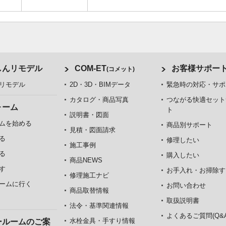
しんリモデル
COM-ET
お客様サポー
(コメット)
リモデル
2D・3D・BIMデータ
緊急時の対応・サポ
カタログ・商品写真
つながる快適セット
ォーム
ト
説明書・図面
ムを始める
商品別サポート
見積・図面請求
る
修理したい
施工事例
る
購入したい
商品NEWS
す
お手入れ・お掃除す
修理施工ナビ
ームに行く
お問い合わせ
商品取替情報
取扱説明書
法令・基準関連情報
よくあるご質問(Q&A
水栓金具・手すり情報
ールームのご案