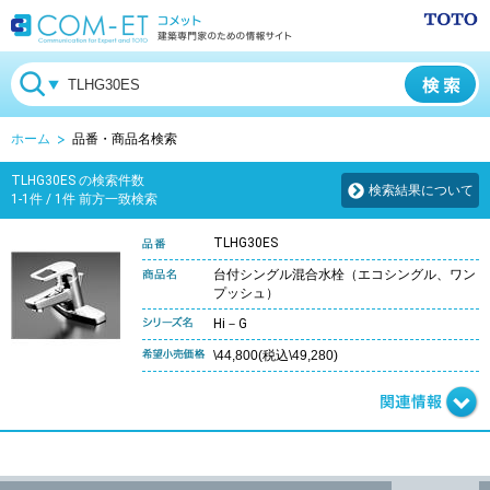
ホーム
品番・商品名検索
TLHG30ES の検索件数
検索結果について
1-1件 / 1件 前方一致検索
TLHG30ES
台付シングル混合水栓（エコシングル、ワン
プッシュ）
Hi－G
\44,800(税込\49,280)