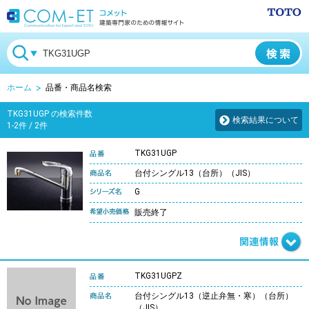
ホーム
品番・商品名検索
TKG31UGP の検索件数
検索結果について
1-2件 / 2件
TKG31UGP
台付シングル13（台所）（JIS）
G
販売終了
TKG31UGPZ
台付シングル13（逆止弁無・寒）（台所）
（JIS）