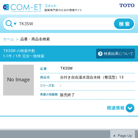
ホーム
品番・商品名検索
TK3SW の検索件数
検索結果について
1-1件 / 1件 完全一致検索
TK3SW
台付き自在湯水混合水栓（整流型）13
-
販売終了