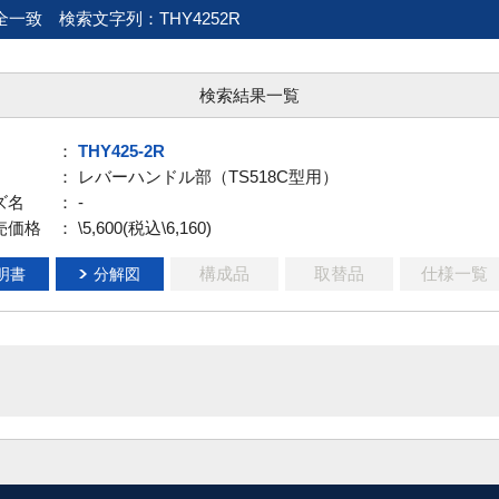
全一致
検索文字列：THY4252R
検索結果一覧
：
THY425-2R
： レバーハンドル部（TS518C型用）
ズ名
： -
売価格
： \5,600(税込\6,160)
構成品
取替品
仕様一覧
明書
分解図