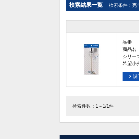
検索結果一覧
検索条件：完
品番
商品名
シリー
希望小
説
検索件数：1～1/1件