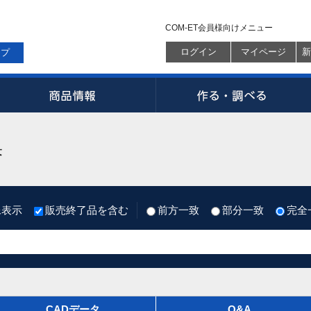
COM-ET会員様向けメニュー
ログイン
マイページ
新
ップ
果
像表示
販売終了品を含む
前方一致
部分一致
完全
CADデータ
Q&A