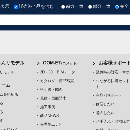
像表示
販売終了品を含む
前方一致
部分一致
完全
しんリモデル
COM-ET
お客様サポー
(コメット)
リモデル
2D・3D・BIMデータ
緊急時の対応・サポ
カタログ・商品写真
つながる快適セット
ォーム
ト
説明書・図面
ムを始める
商品別サポート
見積・図面請求
る
修理したい
施工事例
る
購入したい
商品NEWS
す
お手入れ・お掃除す
修理施工ナビ
ームに行く