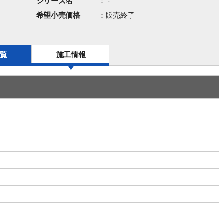
シリーズ名
： -
希望小売価格
：販売終了
覧
施工情報