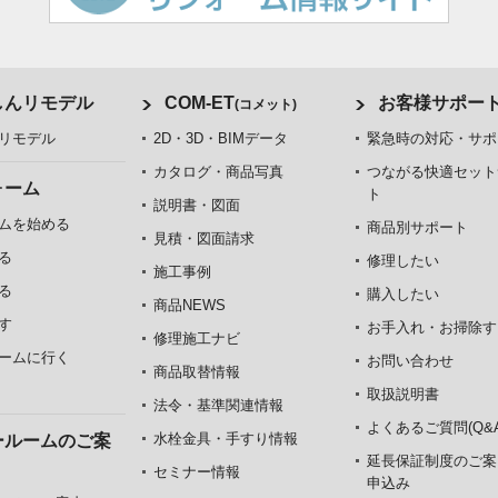
しんリモデル
COM-ET
お客様サポー
(コメット)
リモデル
2D・3D・BIMデータ
緊急時の対応・サポ
カタログ・商品写真
つながる快適セット
ォーム
ト
説明書・図面
ムを始める
商品別サポート
見積・図面請求
る
修理したい
施工事例
る
購入したい
商品NEWS
す
お手入れ・お掃除す
修理施工ナビ
ームに行く
お問い合わせ
商品取替情報
取扱説明書
法令・基準関連情報
よくあるご質問(Q&A
水栓金具・手すり情報
ールームのご案
延長保証制度のご案
セミナー情報
申込み