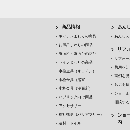
商品情報
あん
キッチンまわりの商品
あんしん
お風呂まわりの商品
リフ
洗面所・洗面台の商品
リフォー
トイレまわりの商品
費用を知
水栓金具（キッチン）
実例を見
水栓金具（浴室）
お店を探
水栓金具（洗面所）
ショール
パブリック向け商品
相談する
アクセサリー
福祉機器（バリアフリー）
ショ
内
建材・タイル