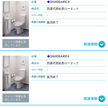
◆
SH680BA#SC4
防露式密結形ロータンク
-
販売終了
イメージ画像を表
示しています
◆
SH680BA#SF4
防露式密結形ロータンク
-
販売終了
イメージ画像を表
示しています