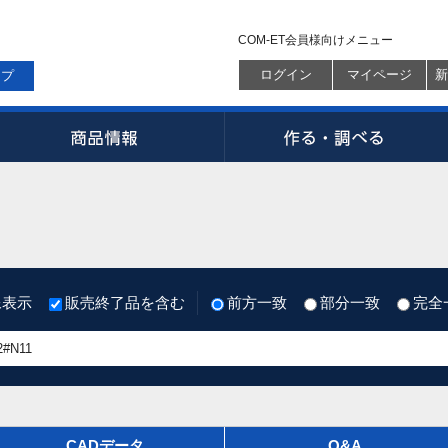
COM-ET会員様向けメニュー
ログイン
マイページ
新
ップ
像表示
販売終了品を含む
前方一致
部分一致
完全
CADデータ
Q&A