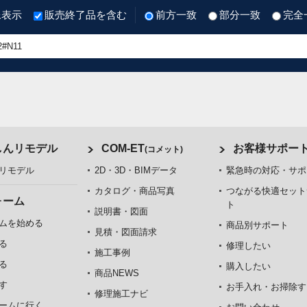
像表示
販売終了品を含む
前方一致
部分一致
完全
しんリモデル
COM-ET
お客様サポー
(コメット)
リモデル
2D・3D・BIMデータ
緊急時の対応・サポ
カタログ・商品写真
つながる快適セット
ォーム
ト
説明書・図面
ムを始める
商品別サポート
見積・図面請求
る
修理したい
施工事例
る
購入したい
商品NEWS
す
お手入れ・お掃除す
修理施工ナビ
ームに行く