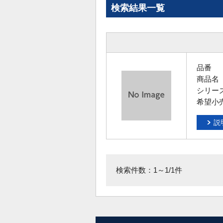
検索結果一覧
品番
商品名
シリー
希望小
説
検索件数：1～1/1件