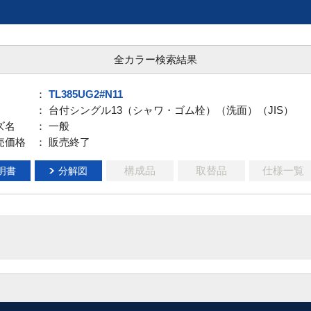
全カラー検索結果
：
TL385UG2#N11
： 台付シングル13（シャワ・ゴム栓）（洗面）（JIS）
ズ名
： 一般
売価格
： 販売終了
構成品
取替品
仕様一覧
明書
分解図