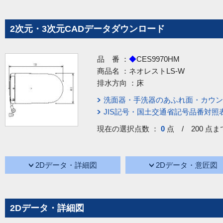
2次元・3次元CADデータダウンロード
品 番 ：
◆
CES9970HM
商品名 ：
ネオレストLS-W
排水方向 ：
床
洗面器・手洗器のあふれ面・カウン
JIS記号・国土交通省記号品番対照
現在の選択点数 ：
0
点 / 200 点ま
2Dデータ・詳細図
2Dデータ・意匠図
2Dデータ・詳細図