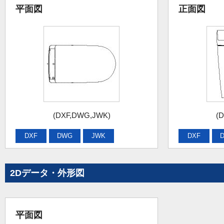
平面図
正面図
(DXF,DWG,JWK)
(
DXF
DWG
JWK
DXF
2Dデータ・外形図
平面図