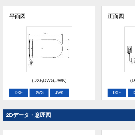
平面図
正面図
(DXF,DWG,JWK)
(
DXF
DWG
JWK
DXF
2Dデータ・意匠図