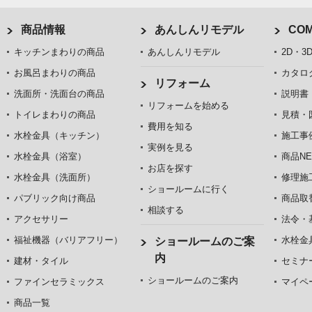
商品情報
あんしんリモデル
COM
キッチンまわりの商品
あんしんリモデル
2D・3
お風呂まわりの商品
カタロ
リフォーム
洗面所・洗面台の商品
説明書
リフォームを始める
トイレまわりの商品
見積・
費用を知る
水栓金具（キッチン）
施工事
実例を見る
水栓金具（浴室）
商品NE
お店を探す
水栓金具（洗面所）
修理施
ショールームに行く
パブリック向け商品
商品取
相談する
アクセサリー
法令・
福祉機器（バリアフリー）
水栓金
ショールームのご案
内
建材・タイル
セミナ
ショールームのご案内
ファインセラミックス
マイペ
商品一覧