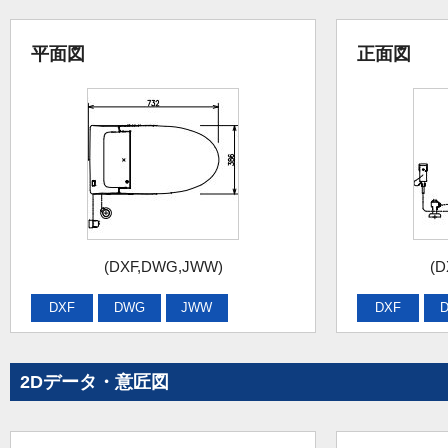
平面図
正面図
(DXF,DWG,JWW)
(D
DXF
DWG
JWW
DXF
2Dデータ・意匠図