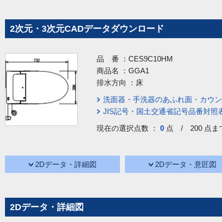
2次元・3次元CADデータダウンロード
品 番 ：
CES9C10HM
商品名 ：
GGA1
排水方向 ：
床
洗面器・手洗器のあふれ面・カウン
JIS記号・国土交通省記号品番対照
現在の選択点数 ：
0
点 / 200 点ま
2Dデータ・詳細図
2Dデータ・意匠図
2Dデータ・詳細図