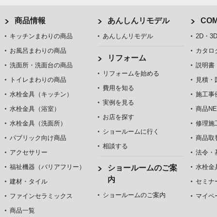
商品情報
あんしんリモデル
COM
キッチンまわりの商品
あんしんリモデル
2D・3
お風呂まわりの商品
カタロ
リフォーム
洗面所・洗面台の商品
説明書
リフォームを始める
トイレまわりの商品
見積・
費用を知る
水栓金具（キッチン）
施工事
実例を見る
水栓金具（浴室）
商品NE
お店を探す
水栓金具（洗面所）
修理施
ショールームに行く
パブリック向け商品
商品取
相談する
アクセサリー
法令・
福祉機器（バリアフリー）
水栓金
ショールームのご案
内
建材・タイル
セミナ
ショールームのご案内
ファインセラミックス
マイペ
商品一覧