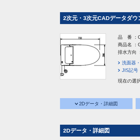
2次元・3次元CADデータダウ
品 番 ：
商品名 ：
排水方向 
洗面器
JIS記
現在の選
2Dデータ・詳細図
2Dデータ・詳細図