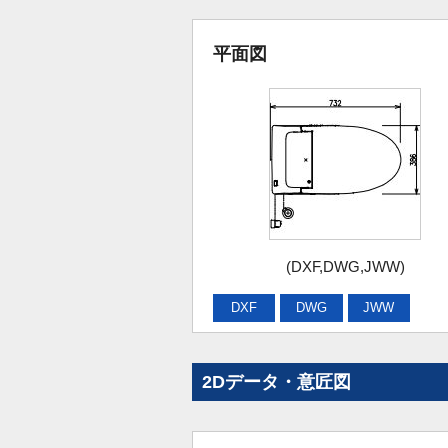
平面図
(DXF,DWG,JWW)
DXF
DWG
JWW
2Dデータ・意匠図