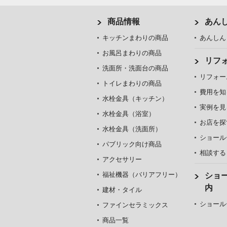
商品情報
あん
キッチンまわりの商品
あんしん
お風呂まわりの商品
リフ
洗面所・洗面台の商品
リフォー
トイレまわりの商品
費用を知
水栓金具（キッチン）
実例を見
水栓金具（浴室）
お店を探
水栓金具（洗面所）
ショール
パブリック向け商品
相談する
アクセサリー
福祉機器（バリアフリー）
ショ
内
建材・タイル
ショール
ファインセラミックス
商品一覧