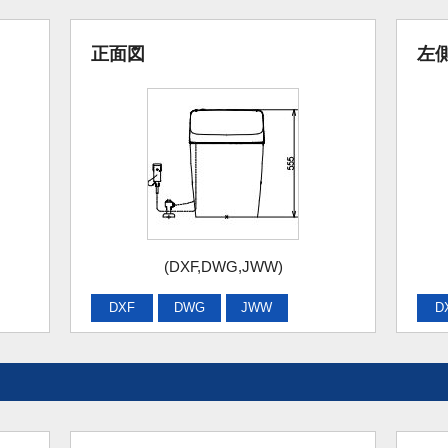
正面図
左
(DXF,DWG,JWW)
DXF
DWG
JWW
D