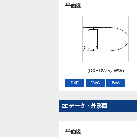
平面図
(DXF,DWG,JWW)
DXF
DWG
JWW
2Dデータ・外形図
平面図