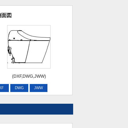
側面図
(DXF,DWG,JWW)
XF
DWG
JWW