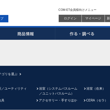
COM-ET会員様向けメニュー
ログイン
マイページ
新
ップ
テゴリを選ぶ
所／ユーティリティ
浴室（システムバスルーム
浴室（在来）
／ユニットバスルーム）
金具
アクセサリー・手すりほか
CERA（セラ）