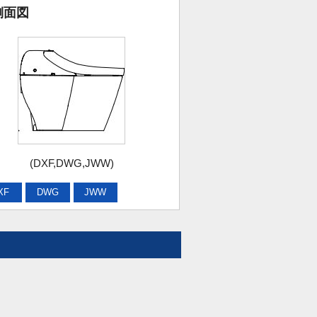
側面図
(DXF,DWG,JWW)
XF
DWG
JWW