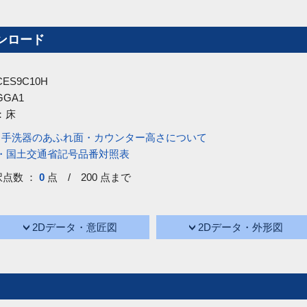
ンロード
CES9C10H
GGA1
：
床
・手洗器のあふれ面・カウンター高さについて
号・国土交通省記号品番対照表
択点数 ：
0
点 / 200 点まで
2Dデータ・意匠図
2Dデータ・外形図