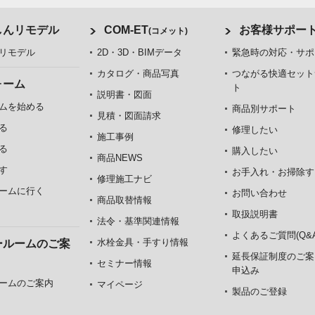
しんリモデル
COM-ET
お客様サポー
(コメット)
リモデル
2D・3D・BIMデータ
緊急時の対応・サポ
カタログ・商品写真
つながる快適セット
ォーム
ト
説明書・図面
ムを始める
商品別サポート
見積・図面請求
る
修理したい
施工事例
る
購入したい
商品NEWS
す
お手入れ・お掃除す
修理施工ナビ
ームに行く
お問い合わせ
商品取替情報
取扱説明書
法令・基準関連情報
よくあるご質問(Q&A
水栓金具・手すり情報
ールームのご案
延長保証制度のご案
セミナー情報
申込み
ームのご案内
マイページ
製品のご登録