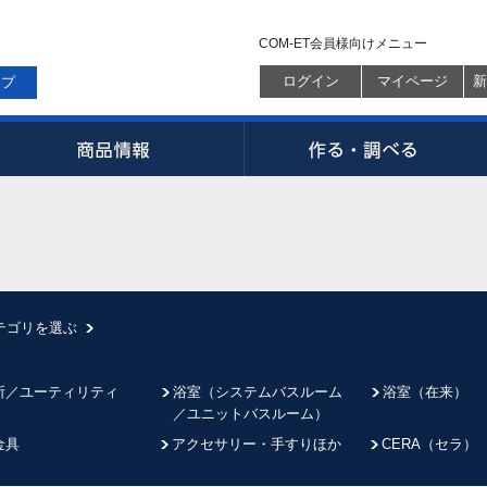
COM-ET会員様向けメニュー
ログイン
マイページ
新
ップ
テゴリを選ぶ
所／ユーティリティ
浴室（システムバスルーム
浴室（在来）
／ユニットバスルーム）
金具
アクセサリー・手すりほか
CERA（セラ）