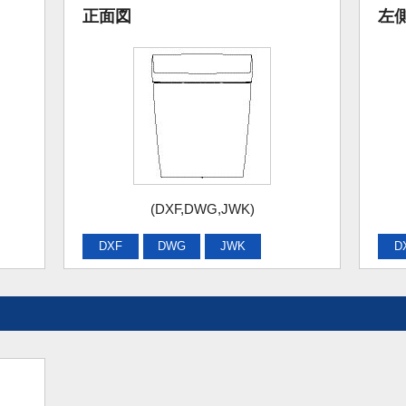
正面図
左
(DXF,DWG,JWK)
DXF
DWG
JWK
D