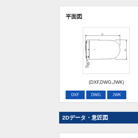
平面図
(DXF,DWG,JWK)
DXF
DWG
JWK
2Dデータ・意匠図