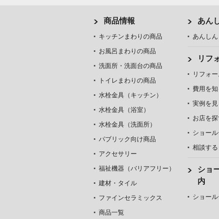
商品情報
あん
キッチンまわりの商品
あんしん
お風呂まわりの商品
リフ
洗面所・洗面台の商品
リフォー
トイレまわりの商品
費用を知
水栓金具（キッチン）
実例を見
水栓金具（浴室）
お店を探
水栓金具（洗面所）
ショール
パブリック向け商品
相談する
アクセサリー
福祉機器（バリアフリー）
ショ
内
建材・タイル
ショール
ファインセラミックス
商品一覧