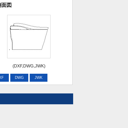
側面図
(DXF,DWG,JWK)
XF
DWG
JWK