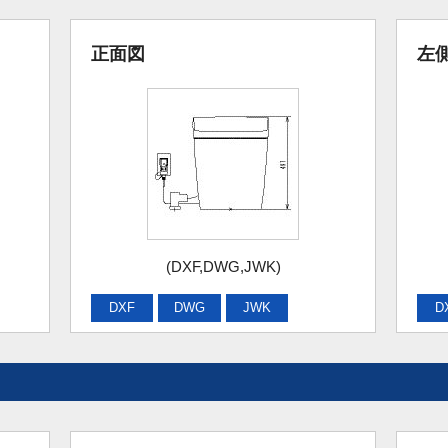
正面図
左
(DXF,DWG,JWK)
DXF
DWG
JWK
D