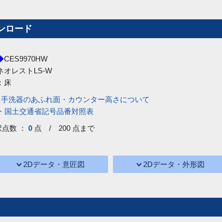
ンロード
◆
CES9970HW
ネオレストLS-W
：
床
・手洗器のあふれ面・カウンター高さについて
号・国土交通省記号品番対照表
択点数 ：
0
点 / 200 点まで
2Dデータ・意匠図
2Dデータ・外形図