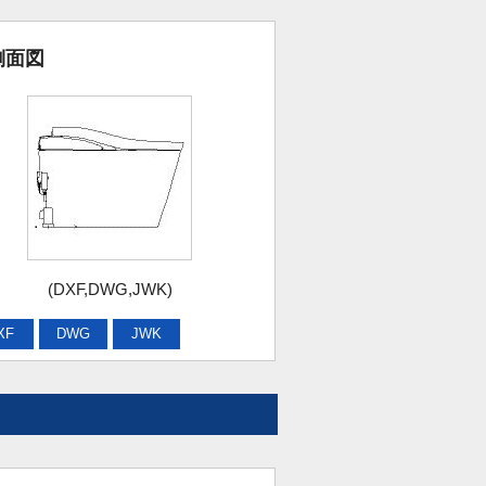
側面図
(DXF,DWG,JWK)
XF
DWG
JWK