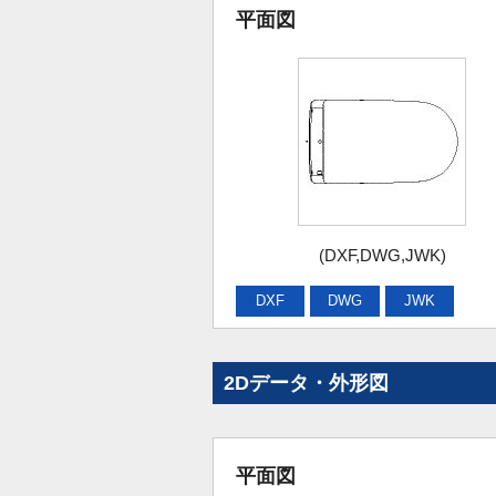
平面図
(DXF,DWG,JWK)
DXF
DWG
JWK
2Dデータ・外形図
平面図