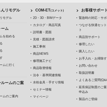
しんリモデル
COM-ET
お客様サポー
(コメット)
リモデル
2D・3D・BIMデータ
緊急時の対応・サポ
カタログ・商品写真
つながる快適セット
ォーム
ト
説明書・図面
ムを始める
商品別サポート
見積・図面請求
る
修理したい
施工事例
る
購入したい
商品NEWS
す
お手入れ・お掃除す
修理施工ナビ
ームに行く
お問い合わせ
商品取替情報
取扱説明書
法令・基準関連情報
よくあるご質問(Q&A
水栓金具・手すり情報
ールームのご案
延長保証制度のご案
セミナー情報
申込み
ームのご案内
マイページ
製品のご登録