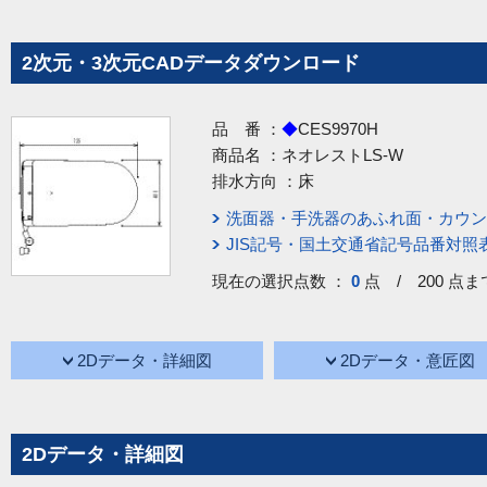
2次元・3次元CADデータダウンロード
品 番 ：
◆
CES9970H
商品名 ：
ネオレストLS-W
排水方向 ：
床
洗面器・手洗器のあふれ面・カウン
JIS記号・国土交通省記号品番対照
現在の選択点数 ：
0
点 / 200 点ま
2Dデータ・詳細図
2Dデータ・意匠図
2Dデータ・詳細図