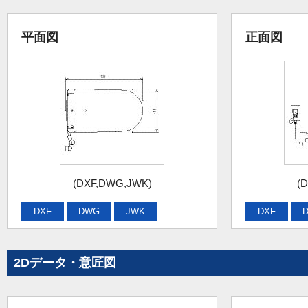
平面図
正面図
(DXF,DWG,JWK)
(
DXF
DWG
JWK
DXF
2Dデータ・意匠図