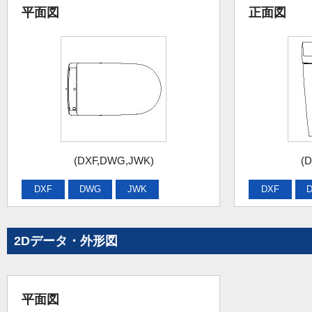
平面図
正面図
(DXF,DWG,JWK)
(
DXF
DWG
JWK
DXF
2Dデータ・外形図
平面図