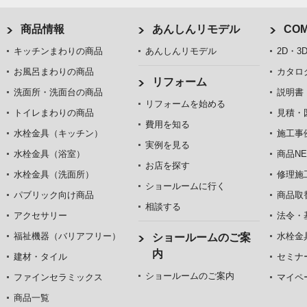
商品情報
あんしんリモデル
COM
キッチンまわりの商品
あんしんリモデル
2D・3
お風呂まわりの商品
カタロ
リフォーム
洗面所・洗面台の商品
説明書
リフォームを始める
トイレまわりの商品
見積・
費用を知る
水栓金具（キッチン）
施工事
実例を見る
水栓金具（浴室）
商品NE
お店を探す
水栓金具（洗面所）
修理施
ショールームに行く
パブリック向け商品
商品取
相談する
アクセサリー
法令・
福祉機器（バリアフリー）
水栓金
ショールームのご案
内
建材・タイル
セミナ
ショールームのご案内
ファインセラミックス
マイペ
商品一覧