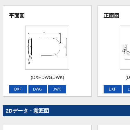
平面図
正面図
(DXF,DWG,JWK)
(
DXF
DWG
JWK
DXF
2Dデータ・意匠図