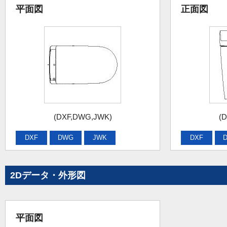
平面図
正面図
(DXF,DWG,JWK)
(
DXF
DWG
JWK
DXF
2Dデータ・外形図
平面図