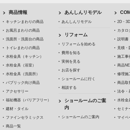
商品情報
あんしんリモデル
COM
キッチンまわりの商品
あんしんリモデル
2D・3
お風呂まわりの商品
カタロ
リフォーム
洗面所・洗面台の商品
説明書
リフォームを始める
トイレまわりの商品
見積・
費用を知る
水栓金具（キッチン）
施工事
実例を見る
水栓金具（浴室）
商品NE
お店を探す
水栓金具（洗面所）
修理施
ショールームに行く
パブリック向け商品
商品取
相談する
アクセサリー
法令・
福祉機器（バリアフリー）
水栓金
ショールームのご案
内
建材・タイル
セミナ
ショールームのご案内
ファインセラミックス
マイペ
商品一覧