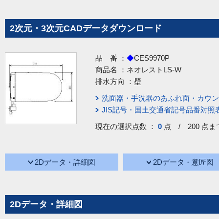
2次元・3次元CADデータダウンロード
品 番 ：
◆
CES9970P
商品名 ：
ネオレストLS-W
排水方向 ：
壁
洗面器・手洗器のあふれ面・カウン
JIS記号・国土交通省記号品番対照
現在の選択点数 ：
0
点 / 200 点ま
2Dデータ・詳細図
2Dデータ・意匠図
2Dデータ・詳細図