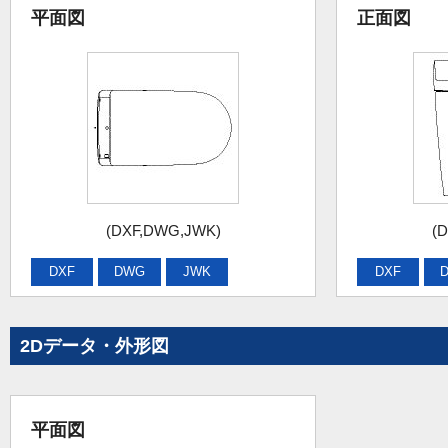
平面図
正面図
(DXF,DWG,JWK)
(
DXF
DWG
JWK
DXF
2Dデータ・外形図
平面図