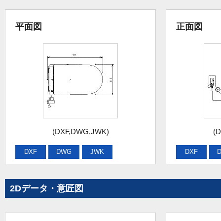
平面図
正面図
(DXF,DWG,JWK)
(
DXF
DWG
JWK
DXF
2Dデータ・意匠図