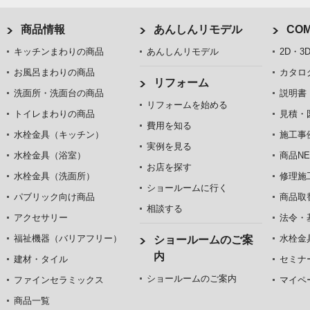
商品情報
あんしんリモデル
COM
キッチンまわりの商品
あんしんリモデル
2D・3
お風呂まわりの商品
カタロ
リフォーム
洗面所・洗面台の商品
説明書
リフォームを始める
トイレまわりの商品
見積・
費用を知る
水栓金具（キッチン）
施工事
実例を見る
水栓金具（浴室）
商品NE
お店を探す
水栓金具（洗面所）
修理施
ショールームに行く
パブリック向け商品
商品取
相談する
アクセサリー
法令・
福祉機器（バリアフリー）
水栓金
ショールームのご案
内
建材・タイル
セミナ
ショールームのご案内
ファインセラミックス
マイペ
商品一覧