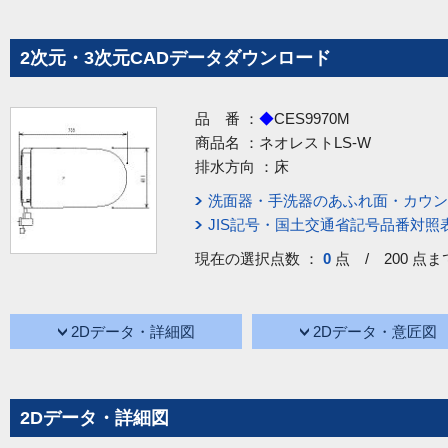
2次元・3次元CADデータダウンロード
品 番 ：
◆
CES9970M
商品名 ：
ネオレストLS-W
排水方向 ：
床
洗面器・手洗器のあふれ面・カウン
JIS記号・国土交通省記号品番対照
現在の選択点数 ：
0
点 / 200 点ま
2Dデータ・詳細図
2Dデータ・意匠図
2Dデータ・詳細図