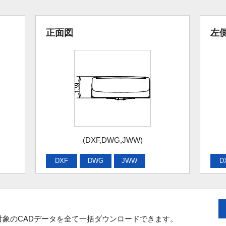
正面図
左
(DXF,DWG,JWW)
DXF
DWG
JWW
D
象のCADデータを全て一括ダウンロードできます。