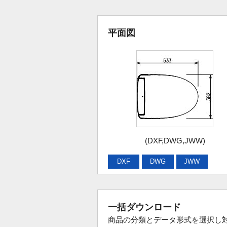
平面図
(DXF,DWG,JWW)
DXF
DWG
JWW
一括ダウンロード
商品の分類とデータ形式を選択し対