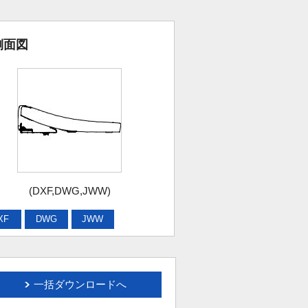
側面図
(DXF,DWG,JWW)
XF
DWG
JWW
一括ダウンロードへ