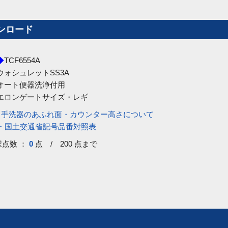
ンロード
◆
TCF6554A
ウォシュレットSS3A
オート便器洗浄付用
エロンゲートサイズ・レギ
・手洗器のあふれ面・カウンター高さについて
号・国土交通省記号品番対照表
択点数 ：
0
点 / 200 点まで