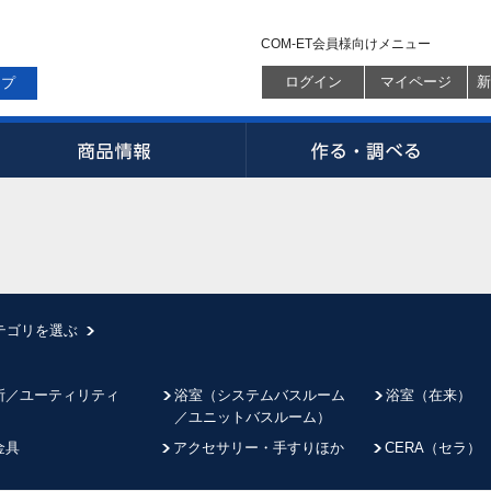
COM-ET会員様向けメニュー
ログイン
マイページ
新
ップ
テゴリを選ぶ
所／ユーティリティ
浴室（システムバスルーム
浴室（在来）
／ユニットバスルーム）
金具
アクセサリー・手すりほか
CERA（セラ）