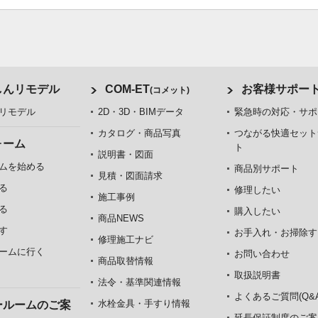
しんリモデル
COM-ET
お客様サポー
(コメット)
リモデル
2D・3D・BIMデータ
緊急時の対応・サポ
カタログ・商品写真
つながる快適セット
ォーム
ト
説明書・図面
ムを始める
商品別サポート
見積・図面請求
る
修理したい
施工事例
る
購入したい
商品NEWS
す
お手入れ・お掃除す
修理施工ナビ
ームに行く
お問い合わせ
商品取替情報
取扱説明書
法令・基準関連情報
よくあるご質問(Q&A
水栓金具・手すり情報
ールームのご案
延長保証制度のご案