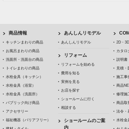
商品情報
あんしんリモデル
COM
キッチンまわりの商品
あんしんリモデル
2D・3
お風呂まわりの商品
カタロ
リフォーム
洗面所・洗面台の商品
説明書
リフォームを始める
トイレまわりの商品
見積・
費用を知る
水栓金具（キッチン）
施工事
実例を見る
水栓金具（浴室）
商品NE
お店を探す
水栓金具（洗面所）
修理施
ショールームに行く
パブリック向け商品
商品取
相談する
アクセサリー
法令・
福祉機器（バリアフリー）
水栓金
ショールームのご案
内
建材・タイル
セミナ